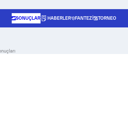
SONUÇLAR
HABERLER
FANTEZI
TORNEO
onuçları