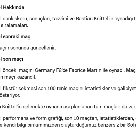
el Hakkında
l canlı skoru, sonuçları, takvimi ve Bastian Knittel'in oynadığı 
 sıralamaları.
el sonraki maçı
maçın sonunda güncellenir.
el son maçı
el önceki maçını Germany F2'de Fabrice Martin ile oynadı. Maç
in maçı kazandı).
l fikstür sekmesi son 100 tenis maçını istatistikler ve galibiy
österiyor.
n Knittel'in gelecekte oynanması planlanan tüm maçları da var
l performans ve form grafiği, son 10 maçtan, istatistiklerden, 
ve kendi bilgi birikimimizden oluşturduğumuz benzersiz bir So
.