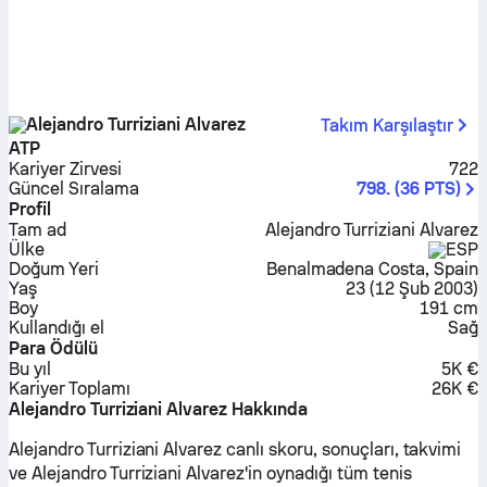
Alejandro Turriziani Alvarez
Takım Karşılaştır
ATP
Kariyer Zirvesi
722
Güncel Sıralama
798.
(
36
PTS
)
Profil
Tam ad
Alejandro Turriziani Alvarez
Ülke
ESP
Doğum Yeri
Benalmadena Costa, Spain
Yaş
23
(
12 Şub 2003
)
Boy
191 cm
Kullandığı el
Sağ
Para Ödülü
Bu yıl
5K €
Kariyer Toplamı
26K €
Alejandro Turriziani Alvarez Hakkında
Alejandro Turriziani Alvarez canlı skoru, sonuçları, takvimi
ve Alejandro Turriziani Alvarez'in oynadığı tüm tenis