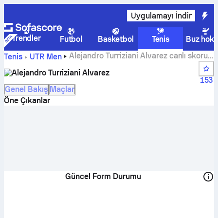
Uygulamayı İndir
Trendler
Futbol
Basketbol
Tenis
Buz hoke
Alejandro Turriziani Alvarez canlı skoru,
Tenis
UTR Men
takvimi ve sonuçları
Alejandro Turriziani Alvarez
153
Genel Bakış
Maçlar
Öne Çıkanlar
Güncel Form Durumu