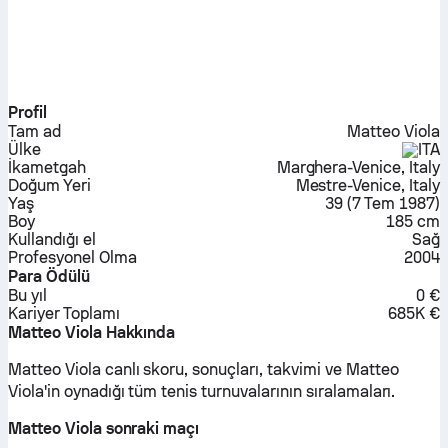
Profil
Tam ad
Matteo Viola
Ülke
ITA
İkametgah
Marghera-Venice, Italy
Doğum Yeri
Mestre-Venice, Italy
Yaş
39
(
7 Tem 1987
)
Boy
185 cm
Kullandığı el
Sağ
Profesyonel Olma
2004
Para Ödülü
Bu yıl
0 €
Kariyer Toplamı
685K €
Matteo Viola Hakkında
Matteo Viola canlı skoru, sonuçları, takvimi ve Matteo
Viola'in oynadığı tüm tenis turnuvalarının sıralamaları.
Matteo Viola sonraki maçı