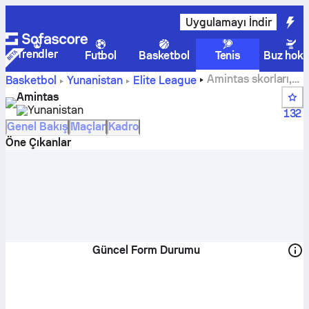
Uygulamayı İndir
Trendler
Futbol
Basketbol
Tenis
Buz hoke
Amintas skorları,
Basketbol
Yunanistan
Elite League
puan durumu, takvimi ve oyuncuları
Amintas
Yunanistan
132
Genel Bakış
Maçlar
Kadro
Öne Çıkanlar
Güncel Form Durumu