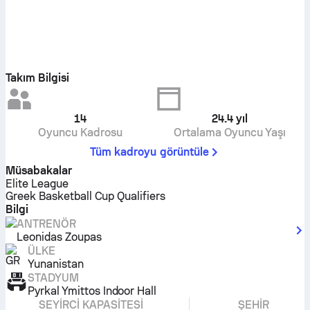
Takım Bilgisi
14
24.4
yıl
Oyuncu Kadrosu
Ortalama Oyuncu Yaşı
Tüm kadroyu görüntüle
Müsabakalar
Elite League
Greek Basketball Cup Qualifiers
Bilgi
ANTRENÖR
Leonidas Zoupas
ÜLKE
Yunanistan
STADYUM
Pyrkal Ymittos Indoor Hall
SEYIRCI KAPASITESI
ŞEHIR