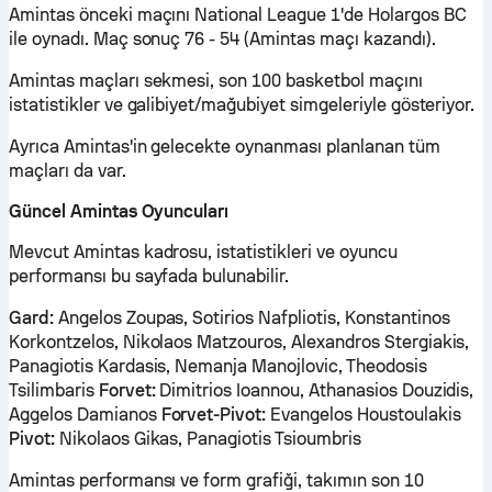
Amintas önceki maçını National League 1'de Holargos BC
ile oynadı. Maç sonuç 76 - 54 (Amintas maçı kazandı).
Amintas maçları sekmesi, son 100 basketbol maçını
istatistikler ve galibiyet/mağubiyet simgeleriyle gösteriyor.
Ayrıca Amintas'in gelecekte oynanması planlanan tüm
maçları da var.
Güncel Amintas Oyuncuları
Mevcut Amintas kadrosu, istatistikleri ve oyuncu
performansı bu sayfada bulunabilir.
Gard:
Angelos Zoupas, Sotirios Nafpliotis, Konstantinos
Korkontzelos, Nikolaos Matzouros, Alexandros Stergiakis,
Panagiotis Kardasis, Nemanja Manojlovic, Theodosis
Tsilimbaris
Forvet:
Dimitrios Ioannou, Athanasios Douzidis,
Aggelos Damianos
Forvet-Pivot:
Evangelos Houstoulakis
Pivot:
Nikolaos Gikas, Panagiotis Tsioumbris
Amintas performansı ve form grafiği, takımın son 10