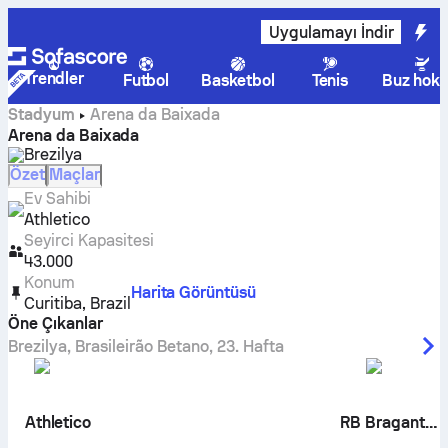
Uygulamayı İndir
Trendler
Futbol
Basketbol
Tenis
Buz hoke
Stadyum
Arena da Baixada
Arena da Baixada
Brezilya
Özet
Maçlar
Ev Sahibi
Athletico
Seyirci Kapasitesi
43.000
Konum
Harita Görüntüsü
Curitiba
,
Brazil
Öne Çıkanlar
Brezilya
,
Brasileirão Betano
,
23. Hafta
Athletico
RB Bragantino