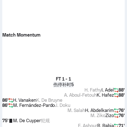
Match Momentum
FT
1 - 1
伤停补时5
H. Fathy
I. Adel
88'
A. Aboul-Fetouh
K. Hafez
88'
86'
H. Vanaken
K. De Bruyne
86'
M. Fernández-Pardo
J. Doku
M. Salah
H. Abdelkarim
76'
M. Ziko
Zizo
76'
75'
M. De Cuyper
犯规
E. Ashour
R. Rabia
71'