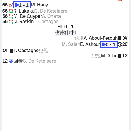
66'
M. Hany
1 - 1
66'
R. Lukaku
C. De Ketelaere
56'
M. De Cuyper
A. Onana
56'
N. Raskin
T. Castagne
HT
0 - 1
伤停补时4
犯规
A. Aboul-Fetouh
34'
M. Salah
E. Ashour
20'
0 - 1
14'
T. Castagne
犯规
犯规
M. Attia
13'
12'
回看
C. De Ketelaere