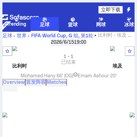
立即下载
Trending
足球
篮球
网球
冰球
比利时
-
埃及
比
足球
世界
FIFA World Cup, G 组
,
第1轮
分直播和交战记录和排名和预测
2026/6/15
19:00
1
-
1
已结束
比利时
埃及
Mohamed Hany
66' (OG)
Emam Ashour
20'
Overview
首发阵容
Matches