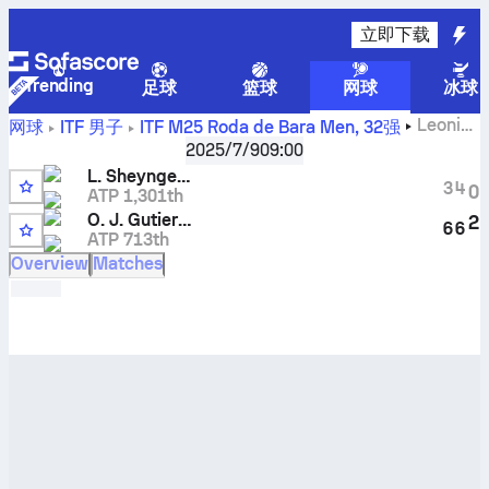
立即下载
Trending
足球
篮球
网球
冰球
Leonid
网球
ITF 男子
ITF M25 Roda de Bara Men
,
32强
Sheyngezikht
对阵
Oscar Jose Gutierrez
实时比分和 H2H
2025/7/9
09:00
结果
L. Sheyngezikht
3
4
0
ATP 1,301th
O. J. Gutierrez
2
6
6
ATP 713th
Overview
Matches