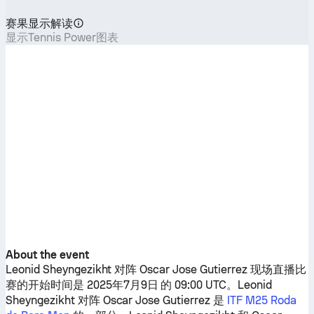
赛果显示解读
显示Tennis Power图表
About the event
Leonid Sheyngezikht
对阵
Oscar Jose Gutierrez
现场直播比
赛的开始时间是 2025年7月9日 的 09:00 UTC。
Leonid
Sheyngezikht
对阵
Oscar Jose Gutierrez
是
ITF M25 Roda