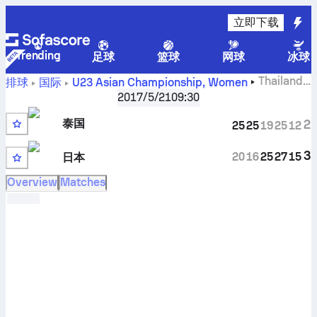
立即下载
Trending
足球
篮球
网球
冰球
Thailand
排球
国际
U23 Asian Championship, Women
U23 对阵 Japan U23 比分、赛程、数据、对战记录和预测
2017/5/21
09:30
泰国
2
25
25
19
25
12
3
20
16
25
27
15
日本
Overview
Matches