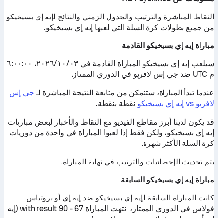
النقاط المباشرة والترتيب والجدول الزمني والنتائج لإيه إي بسيخيكو
من جميع بطولات كرة السلة التي لعبها إيه إي بسيخيكو.
مباراة إيه إي بسيخيكو القادمة
سيلعب إيه إي بسيخيكو المباراة القادمة في ٠٣‏/١٠‏/٢٠٢٦، ٦:٠٠:٠٠
م UTC ضد جي إس لافريو في الدوري الممتاز.
عندما تبدأ المباراة، ستتمكن من متابعة النتيجة المباشرة لـ
جي إس
لافريو vs إيه إي بسيخيكو
نقطة بنقطة.
قد يكون لدينا أبرز مقاطع الفيديو مع النقاط والأخبار لبعض مباريات
إيه إي بسيخيكو، ولكن فقط إذا لعبوا المباراة في واحدة من دوريات
كرة السلة الأكثر شهرة.
يتم تحديث الإحصائيات والترتيب في نهاية المباراة.
مباراة إيه إي بسيخيكو السابقة
كانت المباراة السابقة لإيه إي بسيخيكو ضد إيه إي أو بروتياس
فولاس في الدوري الممتاز، انتهت المباراة with result 90 - 67 (إيه