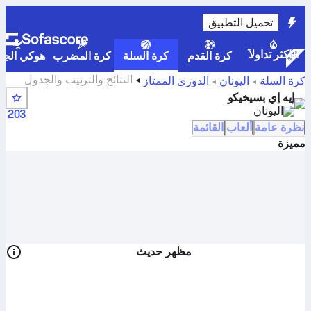
تحميل التطبيق
الأكثر تداولاً
كرة القدم
كرة السلة
كرة المضرب
هوكي الجلي
النتائج والترتيب والجدول
كرة السلة
اليونان
الدوري الممتاز
الزمني واللاعبين في إيه إي بسيخيكو
إيه إي بسيخيكو
اليونان
203
نظرة عامة
ألعاب
القائمة
مميزة
مظهر حديث