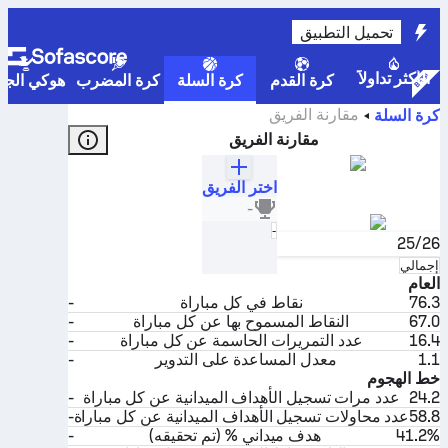
تحميل التطبيق
الأكثر تداولاً
كرة القدم
كرة السلة
كرة المضرب
هوكي الجلي
مقارنة الفريق
كرة السلة
مقارنة الفريق
اختر الفريق
دبليو بي سي مونتانا 2003
-
بلغاريا
تحديد
-
25/26
تحديد
إجمالي
العام
76.3
نقاط في كل مباراة
-
67.0
النقاط المسموح بها عن كل مباراة
-
16.4
عدد التمريرات الحاسمة عن كل مباراة
-
1.1
معدل المساعدة على التدوير
-
خط الهجوم
24.2
عدد مرات تسجيل الأهداف الميدانية عن كل مباراة
-
58.8
عدد محاولات تسجيل الأهداف الميدانية عن كل مباراة
-
41.2%
هدف ميداني % (تم تحقيقه)
-