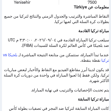
Yenisehir
7500
معلومات عن Türkiye
النقاط المباشرة والترتيب والجدول الزمني والنتائج لتركيا من جميع
بطولات كرة السلة التي لعبها تركيا.
مباراة تركيا القادمة
سيلعب تركيا المباراة القادمة في ٠٤‏/٠٩‏/٢٠٢٦، ٣:٣٠:٠٠ م UTC
ضد بلجيكا في كأس العالم لكرة السلة للسيدات (FIBA).
عندما تبدأ المباراة، ستتمكن من متابعة النتيجة المباشرة لـ
بلجيكا vs
تركيا
نقطة بنقطة.
قد يكون لدينا أبرز مقاطع الفيديو مع النقاط والأخبار لبعض مباريات
تركيا، ولكن فقط إذا لعبوا المباراة في واحدة من دوريات كرة السلة
الأكثر شهرة.
يتم تحديث الإحصائيات والترتيب في نهاية المباراة.
مباراة تركيا السابقة
كانت المباراة السابقة لتركيا ضد المجر في تصفيات بطولة كأس