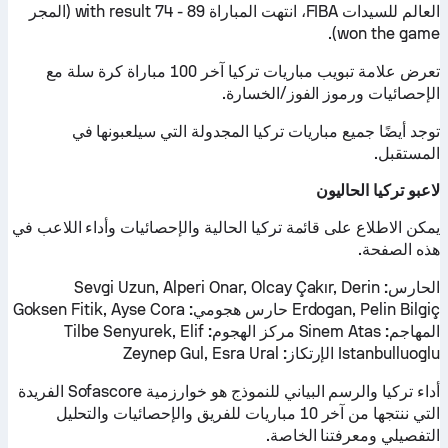
العالم للسيدات FIBA، انتهت المباراة with result 74 - 89 (المجر
won the game).
تعرض علامة تبويب مباريات تركيا آخر 100 مباراة كرة سلة مع
الإحصائيات ورموز الفوز/الخسارة.
توجد أيضًا جميع مباريات تركيا المجدولة التي سيلعبونها في
المستقبل.
لاعبو تركيا الحاليون
يمكن الاطلاع على قائمة تركيا الحالية والإحصائيات وأداء اللاعب في
هذه الصفحة.
الحارس:
Sevgi Uzun, Alperi Onar, Olcay Çakır, Derin
Erdogan, Pelin Bilgiç
حارس هجومي:
Goksen Fitik, Ayse Cora
المهاجم:
Sinem Atas
مركز الهجوم:
Tilbe Senyurek, Elif
Istanbulluoglu
الإرتكاز:
Zeynep Gul, Esra Ural
أداء تركيا والرسم البياني للنموذج هو خوارزمية Sofascore الفريدة
التي ننتجها من آخر 10 مباريات للفريق والإحصائيات والتحليل
التفصيلي ومعرفتنا الخاصة.