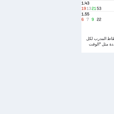
1.43
19
13
21
53
1.55
6
7
9
22
 مثل متوسط نِقَاط المدرب لكل
حددة مثل "الوقت