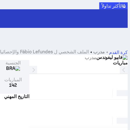
الأكثر تداولاً
مدرب
الملف الشخصي ل Fábio Lefundes والإحصائيات والتاريخ المهني
كرة القدم
فابيو ليفوندس
مدرب
مباريات
الجنسية
BRA
المباريات
142
التاريخ المهني