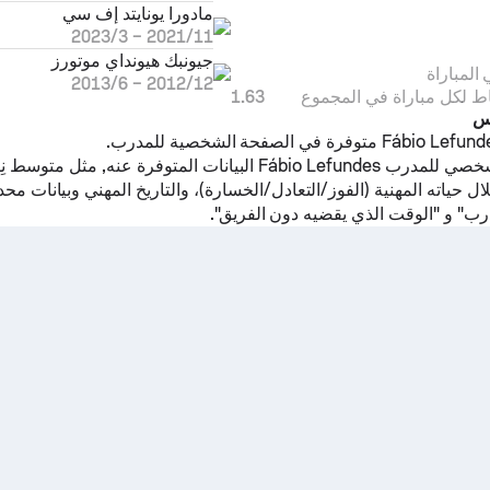
مادورا يونايتد إف سي
11‏/2021
–
3‏/2023
جيونبك هيونداي موتورز
المباراة
12‏/2012
–
6‏/2013
ط لكل مباراة في المجموع
1.63
دس
يوضح المَلف الشخصي للمدرب Fábio Lefundes البيانات المتوفرة عنه,
لال حياته المهنية (الفوز/التعادل/الخسارة)، والتاريخ المهني وبيانات م
ب" و "الوقت الذي يقضيه دون الفريق".