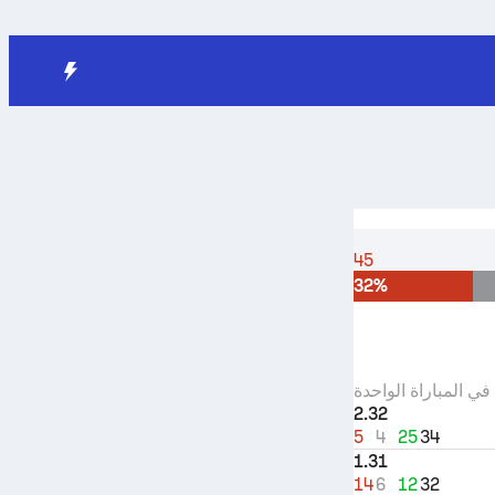
45
32%
في المباراة الواحدة
2.32
5
4
25
34
1.31
14
6
12
32