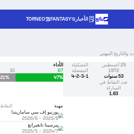
نتائج
الأخبار
FANTASY
TORNEO
25 أغسطس
التشكيلة
الأداء
1972
المفضلة
67
30
53 سنوات
4-2-3-1
21%
47%
عدد النقاط في
المباراة
1.63
مهنة
النقاط 
بورنيو إف سي ساماريندا
6‏/2025
–
6‏/2026
پيرسيتا تانغيرانغ
7‏/2024
–
5‏/2025