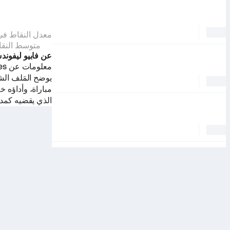
معدل النقاط في 
متوسط النقا
عن فابيو ليفون
معلومات عن Fábio Lefundes متوفرة في الصفحة الشخصية للمدرب.
مباراة، وأداؤه خ
الذي يقضيه كمدر