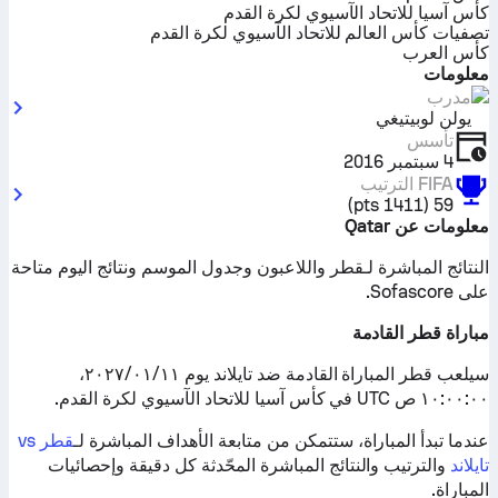
كأس آسيا للاتحاد الآسيوي لكرة القدم
تصفيات كأس العالم للاتحاد الآسيوي لكرة القدم
كأس العرب
معلومات
مدرب
يولن لوبيتيغي
تأسس
4 سبتمبر 2016
FIFA
الترتيب
)
pts
1411
(
59
معلومات عن Qatar
النتائج المباشرة لـقطر واللاعبون وجدول الموسم ونتائج اليوم متاحة
على Sofascore.
مباراة قطر القادمة
سيلعب قطر المباراة القادمة ضد تايلاند يوم ١١‏/٠١‏/٢٠٢٧،
١٠:٠٠:٠٠ ص UTC في كأس آسيا للاتحاد الآسيوي لكرة القدم.
عندما تبدأ المباراة، ستتمكن من متابعة الأهداف المباشرة لـ
قطر vs
تايلاند
والترتيب والنتائج المباشرة المحّدثة كل دقيقة وإحصائيات
المباراة.