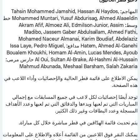
المهاجم:
Tahsin Mohammed Jamshid, Hassan Al Haydos,
Mohammed Muntari, Yusuf Abdurisag, Ahmed Alaaeldin
خط
وسط:
Akram Afif, Almoez Ali, Edmilson Junior, Assim
Madibo, Jassem Gaber Abdulsallam, Ahmed Fathi,
Mohamed Naceur Almanai, Karim Boudiaf, Abdelaziz
Hatem, Ahmed Al-Ganehi
مدافع:
Issa Laye, Pedro Miguel,
Boualem Khoukhi, Homam Al-Amin, Lucas Mendes, Ayoub
Al Oui, Sultan Al-Brake, Al-Hashmi Al-Hussain
حارس مرمى:
Mahmud Abunada, Meshaal Barsham, Salah Zakaria
يمكن الاطلاع على قائمة قطر الحالية والإحصائيات وأداء اللاعب في
هذه الصفحة.
توجد أيضًا إحصائيات لكل لاعب في جميع المسابقات مع إجمالي
المباريات التي تم لعبها وبدءها والدقائق التي تم لعبها وعدد الأهداف
المسجلة وعدد البطاقات وغير ذلك الكثير.
يتم تحديث قائمة الهدّافين في قطر مباشرة خلال كل مباراة.
يمكنك النقر فوق اللاعبين من القائمة أعلاه والاطلاع على المعلومات