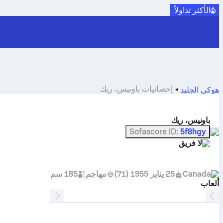
الأكثر تداولاً
إحصائيات باونيس، ريك
هوكي الجليد
باونيس، ريك
Sofascore ID
:
5f8hgy
لا فريق
Canada
25 يناير 1955
(
71
)
مهاجم
185 سم
ألعاب