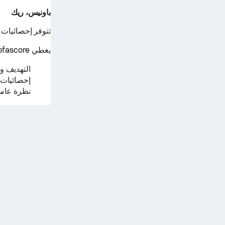
باونيس، ريك
تتوفر إحصائيات ب
يغطي Sofascore بالتفصيل جميع إحصائيات الهوكي مثل:
التهديف وا
إحصائيات 
نظرة عامة