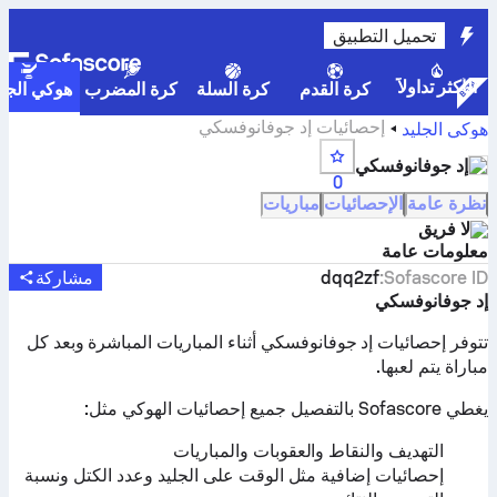
تحميل التطبيق
الأكثر تداولاً
كرة القدم
كرة السلة
كرة المضرب
هوكي الجلي
إحصائيات إد جوفانوفسكي
هوكي الجليد
إد جوفانوفسكي
0
نظرة عامة
الإحصائيات
مباريات
لا فريق
معلومات عامة
Sofascore ID
:
dqq2zf
مشاركة
إد جوفانوفسكي
تتوفر إحصائيات إد جوفانوفسكي أثناء المباريات المباشرة وبعد كل
مباراة يتم لعبها.
يغطي Sofascore بالتفصيل جميع إحصائيات الهوكي مثل:
التهديف والنقاط والعقوبات والمباريات
إحصائيات إضافية مثل الوقت على الجليد وعدد الكتل ونسبة