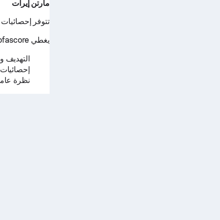
مارتن إيرات
تتوفر إحصائيات م
يغطي Sofascore بالتفصيل جميع إحصائيات الهوكي مثل:
التهديف وا
إحصائيات 
نظرة عامة