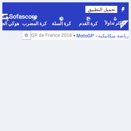
تحميل التطبيق
الأكثر تداولاً
كرة القدم
كرة السلة
كرة المضرب
هوكي الجلي
GP de France 2016
رياضة ميكانيكية
MotoGP