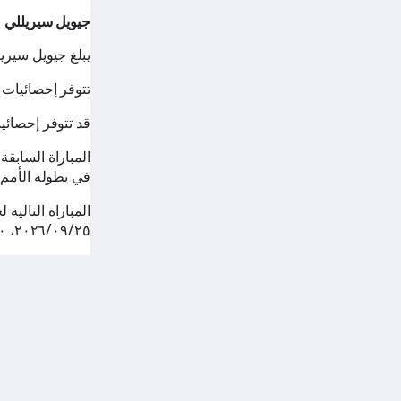
جيويل سيريللي
يبلغ جيويل سيريللي من العمر 30 عامًا (٢٥‏/٠١‏/١٩٩٦)
تتوفر إحصائيات ج
قد تتوفر إحصائيات جيويل س
المباراة السابق
في بطولة الأمم الم
٢٥‏/٠٩‏/٢٠٢٦، ٦:٤٥:٠٠ م UTC.