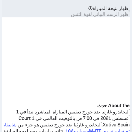
إظهار نتيجة المباراة
أظهر الرسم البياني لقوة التنس
About the حدث
أليخاندرو غارثيا
ضد
جورج ديفيس
المباراة المباشرة تبدأ في 1
أغسطس 2021 في 7:00 ص بالتوقيت العالمي فيCourt 1,
Xativa,Spain.
أليخاندرو غارثيا
ضد
جورج ديفيس
هو جزء من
شاتيفا،
تصفيات فردي M-ITF-إسبانيا-18A
. نتائج مباريات وجه لوجه السابقة