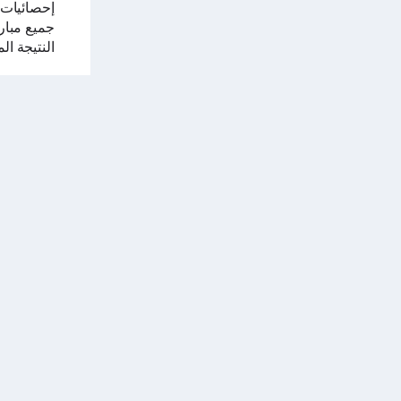
إحصائيات
جميع مباري
النتيجة ال