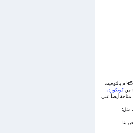
المباراة المباشرة تبدأ في 10 أغسطس 2022 في 4:55 م بالتوقيت
 من
كونكورد،
متاحة أيضاً على
 مثل:
ص بنا