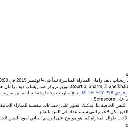
ريشاب ديف رامان
موريز تروكر
ضد
ريشاب ديف رامان
هو
M-ITF-EGY-2
. نتائج مباريات وجه لوجه السابقة بين
موريز ت
Sofascore.
نس الخاصة بنا، يمكنك العثور على إحصاءات مفصلة للمباراة الحالية،
لفوز لكل لاعب, التي ستساعدك في التنبؤ بالفائز
لاعب طوال المباراة كما هو موضح على الرسم البياني لقوة التنس الخا
ح