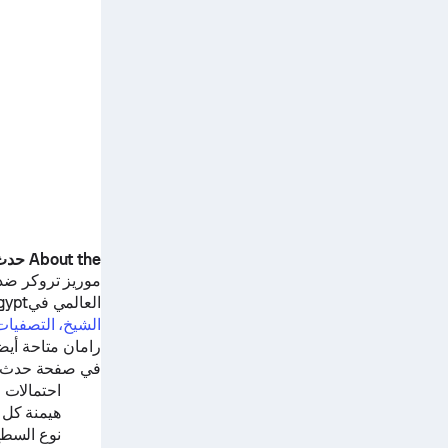
About the حدث
موريز تروكر
ضد
العالمي فيCourt 3, Sharm El Sheikh,Egypt.
الشيخ، التصفيات فردي 7A
رامان
متاحة أيضاً على 
في صفحة حدث الت
احتمالات ا
هيمنة كل 
نوع السط