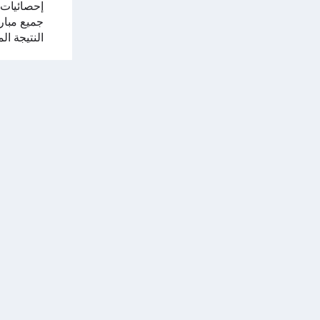
إحصائيات
جميع مباري
النتيجة ال