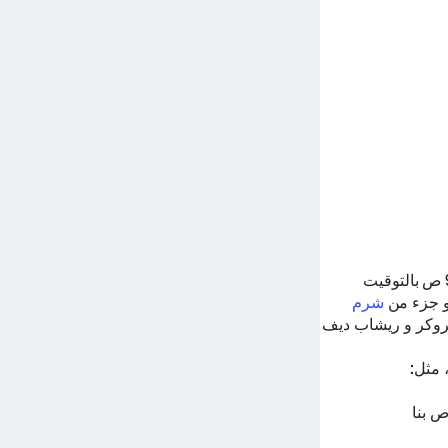
المباراة المباشرة تبدأ في 4 نوفمبر 2019 في 9:00 ص بالتوقيت
 جزء من
شرم
روكر
و
ريشاب ديف
 مثل:
ص بنا