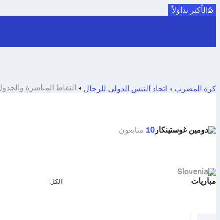
الأكثر تداولاً
النقاط المباشرة والجدول الزمني وا
كرة المضرب
اتحاد التنس الدولي للرجال
دومين غوستينكار
10
متابعون
Slovenia
مباريات
Select match type
الكل