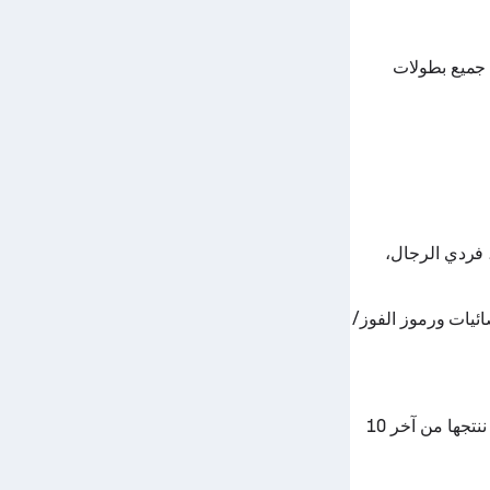
تائج والجدول الزمني والتصنيفات من أجل Domen Gostincar من جميع بطولات
 المباراة السابقة لـDomen Gostincar ضد فران نينسيفيتش في ITF سلوفينيا F5، فردي الرجال،
خر 100 مباراة تنس مع الإحصائيات ورموز الفوز/
أداء Domen Gostincar والرسم البياني للنموذج هو خوارزمية Sofascore الفريدة التي ننتجها من آخر 10