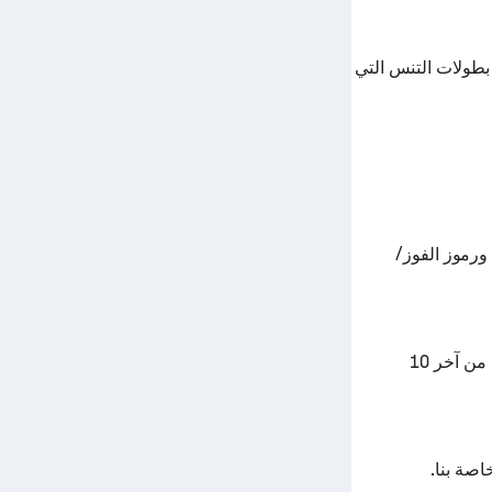
 الزمني والتصنيفات من أجل Holger Rune من جميع بطولات التنس التي
نس مع الإحصائيات ورموز الفوز/
أداء Holger Rune والرسم البياني للنموذج هو خوارزمية Sofascore الفريدة التي ننتجها من آخر 10
اصة بنا.