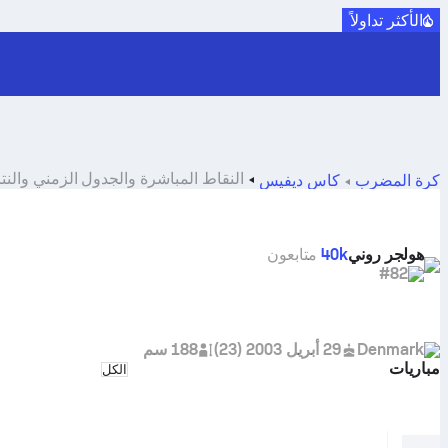
الأكثر تداولاً
النقاط المباشرة والجدول الزمني والنتائج لـ  Rune
كرة المضرب
كأس ديفيس
هولجر روني
40k
متابعون
#82
Denmark
29 أبريل 2003
(
23
)
188 سم
مباريات
Select match type
الكل