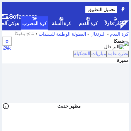
تحميل التطبيق
الأكثر تداولاً
كرة القدم
كرة السلة
كرة المضرب
هوكي الجلي
نتائج بنفيكا
كرة القدم
البرتغال
البطولة الوطنية للسيدات
والمواعيد والترتيب وإحصائيات اللاعب
بنفيكا
البرتغال
24k
نظرة عامة
مباريات
التشكيلة
مميزة
مظهر حديث