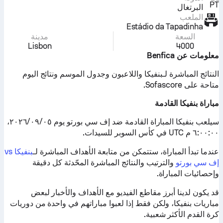
البرتغال
الملعب
Estádio da Tapadinha
السعة
مدينة
Lisbon
4000
معلومات عن Benfica
النتائج المباشرة لـبنفيكا واللاعبون وجدول الموسم ونتائج اليوم
متاحة على Sofascore.
مباراة بنفيكا القادمة
سيلعب بنفيكا المباراة القادمة ضد إف سي بورتو يوم ٠٥‏/٠٩‏/٢٠٢٦،
٦:٠٠:٠٠ م UTC في كأس السوبر للسيدات.
عندما تبدأ المباراة، ستتمكن من متابعة الأهداف المباشرة لـ
بنفيكا vs
إف سي بورتو
والترتيب والنتائج المباشرة المحّدثة كل دقيقة
وإحصائيات المباراة.
قد يكون لدينا أبرز مقاطع الفيديو مع الأهداف والأخبار لبعض
مباريات بنفيكا، ولكن فقط إذا لعبوا مباراتهم في واحدة من دوريات
كرة القدم الأكثر شعبية.