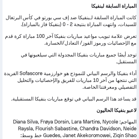
المباراة السابقة لبنفيكا
كانت المباراة السابقة لـبنفيكا ضد إف سي بورتو في كأس البرتغال
للسيدات، وانتهت المباراة بنتيجة 2 - 0 (بنفيكا فاز بالمباراة).
تعرض علامة تبويب مواعيد مباريات بنفيكا آخر 100 مباراة كرة قدم
مع الإحصائيات ورموز الفوز/ التعادل/الخسارة.
توجد أيضًا جميع مباريات بنفيكا المجدولة التي سيلعبونها في
المستقبل.
أداء بنفيكا والرسم البياني للنموذج هو خوارزمية Sofascore الفريدة
التي ننتجها من آخر 10 مباريات للفريق والإحصائيات والتحليل
التفصيلي ومعرفتنا الخاصة.
قد يساعد هذا الرسم البياني في توقع مباريات بنفيكا المستقبلية.
لاعبو بنفيكا الحاليون
المهاجم:
Diana Silva, Frøya Dorsin, Lara Martins, Nycole
Raysla, Flourish Sabastine, Chandra Davidson, Neide
Guedes, Janet Akekoromowei, Ziqin Shao
خط وسط: