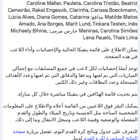
Caroline Møller, Pauleta, Carolina Tristão, Beatriz
Cameirão, Rakel Engesvik, Clarinha, Carissa Boeckmann,
Matilde Matos
مدافع:
Lúcia Alves, Diana Gomes, Catarina
Amado, Ana Borges, Marit Lund, Tinkara Testen, Inês
Meninas, Carolina Simões
حارس مرمى:
Michaely Bihina,
Lena Pauels, Thaís Lima
يمكن الاطلاع على قائمة بنفيكا الحالية والإحصائيات وأداء اللاعب
في هذه الصفحة.
توجد أيضًا إحصائيات لكل لاعب في جميع المسابقات مع إجمالي
المباريات التي تم لعبها وبدءها والدقائق التي تم لعبها وعدد الأهداف
المسجلة وعدد البطاقات وغير ذلك الكثير.
يتم تحديث قائمة الهدّافين في بنفيكا مباشرة خلال كل مباراة.
يمكنك النقر فوق اللاعبين من القائمة أعلاه والاطلاع على المعلومات
الشخصية المتاحة مثل الجنسية وتاريخ الميلاد والطول والقدم
المفضلة والوضعية وقيمة اللاعب وسجل الانتقال وما إلى ذلك.
للتعرف على جدول ونتائج كرة القدم اليوم، تفضل بزيارة
صفحة
النتائج المباشرة لكرة القدم
لدينا.