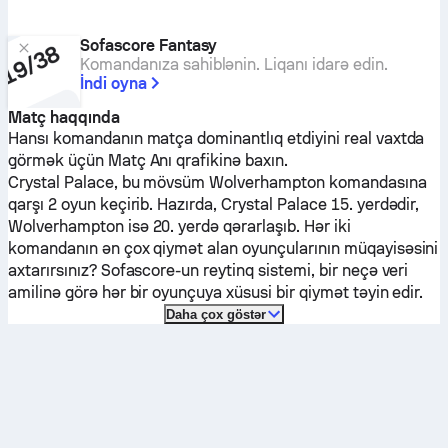
Sofascore Fantasy
Komandanıza sahiblənin. Liqanı idarə edin.
İndi oyna
Matç haqqında
Hansı komandanın matça dominantlıq etdiyini real vaxtda
görmək üçün Matç Anı qrafikinə baxın.
Crystal Palace
, bu mövsüm
Wolverhampton
komandasına
qarşı 2 oyun keçirib.
Hazırda,
Crystal Palace
15. yerdədir,
Wolverhampton
isə 20. yerdə qərarlaşıb. Hər iki
komandanın ən çox qiymət alan oyunçularının müqayisəsini
axtarırsınız? Sofascore-un reytinq sistemi, bir neçə veri
amilinə görə hər bir oyunçuya xüsusi bir qiymət təyin edir.
Daha çox göstər