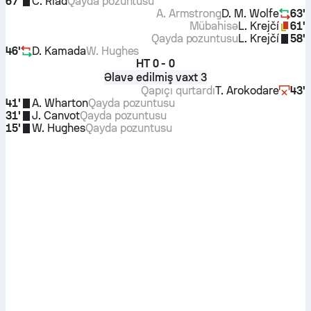
67'
C. Riad
Qayda pozuntusu
A. Armstrong
D. M. Wolfe
63'
Mübahisə
L. Krejčí
61'
Qayda pozuntusu
L. Krejčí
58'
46'
D. Kamada
W. Hughes
HT
0 - 0
Əlavə edilmiş vaxt 3
Qapıçı qurtardı
T. Arokodare
43'
41'
A. Wharton
Qayda pozuntusu
31'
J. Canvot
Qayda pozuntusu
15'
W. Hughes
Qayda pozuntusu