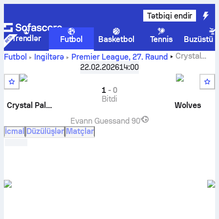
Tətbiqi endir
Trendlər
Futbol
Basketbol
Tennis
Buzüstü 
Crystal
Futbol
İngiltərə
Premier League
,
27. Raund
Palace
-
Wolverhampton
canlı hesab, başabaş mübarizə
22.02.2026
14:00
nəticələri, turnir cədvəli və proqnoz
1
-
0
Bitdi
Crystal Palace
Wolves
Evann Guessand
90'
İcmal
Düzülüşlər
Matçlar