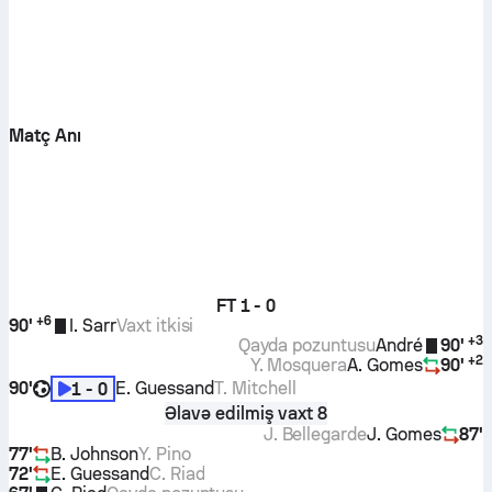
Matç Anı
FT
1 - 0
+
6
90'
I. Sarr
Vaxt itkisi
+
3
Qayda pozuntusu
André
90'
+
2
Y. Mosquera
A. Gomes
90'
90'
E. Guessand
T. Mitchell
1 - 0
Əlavə edilmiş vaxt 8
J. Bellegarde
J. Gomes
87'
77'
B. Johnson
Y. Pino
72'
E. Guessand
C. Riad