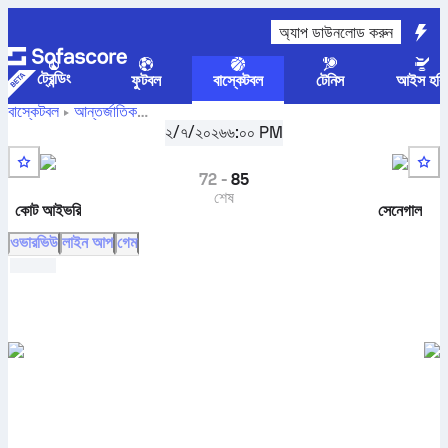
অ্যাপ ডাউনলোড করুন
ট্রেন্ডিং
ফুটবল
বাস্কেটবল
টেনিস
আইস হকি
বাস্কেটবল
আন্তর্জাতিক
কোট
FIBA World Cup, African Qualifiers, গ্রুপ B
২/৭/২০২৬
৬:০০ PM
,
রাউন্ড 4
আইভরি বনাম সেনেগাল লাইভ স্কোর, হেড টু হেড, সময়সূচী, ভবিষ্যদ্বাণী এবং
পরিসংখ্যান
72
-
85
শেষ
কোট আইভরি
সেনেগাল
ওভারভিউ
লাইন আপ
গেম