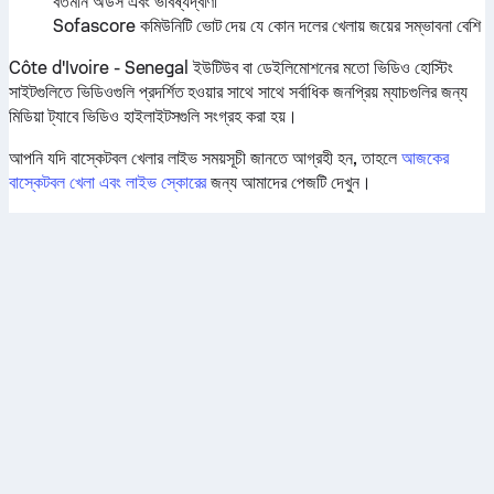
বর্তমান অডস এবং ভবিষ্যদ্বাণী
Sofascore কমিউনিটি ভোট দেয় যে কোন দলের খেলায় জয়ের সম্ভাবনা বেশি
Côte d'Ivoire - Senegal ইউটিউব বা ডেইলিমোশনের মতো ভিডিও হোস্টিং
সাইটগুলিতে ভিডিওগুলি প্রদর্শিত হওয়ার সাথে সাথে সর্বাধিক জনপ্রিয় ম্যাচগুলির জন্য
মিডিয়া ট্যাবে ভিডিও হাইলাইটসগুলি সংগ্রহ করা হয়।
আপনি যদি বাস্কেটবল খেলার লাইভ সময়সূচী জানতে আগ্রহী হন, তাহলে
আজকের
বাস্কেটবল খেলা এবং লাইভ স্কোরের
জন্য আমাদের পেজটি দেখুন।