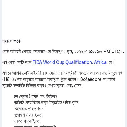
ম্যাচ সম্পর্কে
কোট আইভরি খেলছে সেনেগাল-এর বিরুদ্ধে ২ জুল, ২০২৬-এ ৬:০০:০০ PM UTC।.
এই খেলা একটি অংশ
FIBA World Cup Qualification, Africa
এর।
এখানে আপনি কোট আইভরি বনাম সেনেগাল এর পূর্ববর্তী ম্যাচের ফলাফল তাদের মুখোমুখি
(H2H) খেলা অনুসারে সাজানো অবস্থায় খুঁজে পাবেন। Sofascore আপনাকে
ম্যাচটি সম্পর্কিত বিভিন্ন তথ্যও দেখার সুযোগ দেয়, যেমন:
বক্স স্কোর (পয়েন্ট এবং রিবাউন্ড)
প্রতিটি কোয়ার্টারের জন্য বিস্তারিত পরিসংখ্যান
খেলোয়াড় পরিসংখ্যান
মুখোমুখি ধারাবাহিকতা
দলগত ধারাবাহিকতা