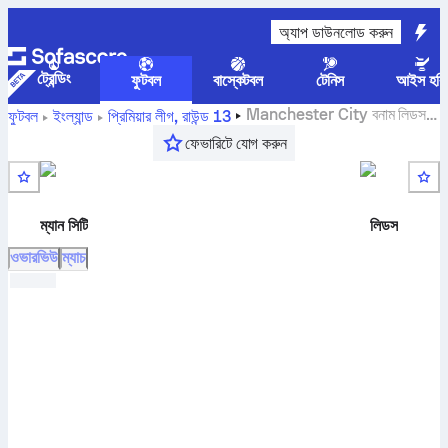
অ্যাপ ডাউনলোড করুন
ট্রেন্ডিং
ফুটবল
বাস্কেটবল
টেনিস
আইস হকি
Manchester City
বনাম
লিডস
ফুটবল
ইংল্যান্ড
প্রিমিয়ার লীগ
,
রাউন্ড 13
লাইভ স্কোর, H2H ফলাফল, অবস্থান ও পূর্বাভাস
ফেভারিটে যোগ করুন
ম্যান সিটি
লিডস
ওভারভিউ
ম্যাচ