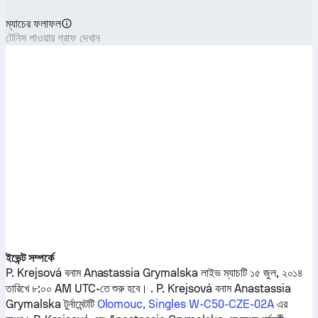
ম্যাচের ফলাফল
টেনিস পাওয়ার গ্রাফ দেখান
ইভেন্ট সম্পর্কে
P. Krejsová
বনাম
Anastassia Grymalska
লাইভ ম্যাচটি ১৫ জুল, ২০১৪
তারিখে ৮:০০ AM UTC-তে শুরু হবে। .
P. Krejsová
বনাম
Anastassia
Grymalska
টুর্নামেন্টটি
Olomouc, Singles W-C50-CZE-02A
এর