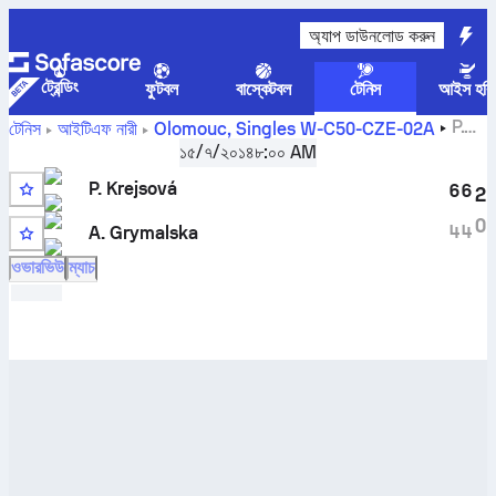
অ্যাপ ডাউনলোড করুন
ট্রেন্ডিং
ফুটবল
বাস্কেটবল
টেনিস
আইস হকি
P.
টেনিস
আইটিএফ নারী
Olomouc, Singles W-C50-CZE-02A
Krejsová
বনাম
Anastassia Grymalska
সরাসরি স্কোর এবং H2H
১৫/৭/২০১৪
৮:০০ AM
ফলাফল
P. Krejsová
6
6
2
0
4
4
A. Grymalska
ওভারভিউ
ম্যাচ