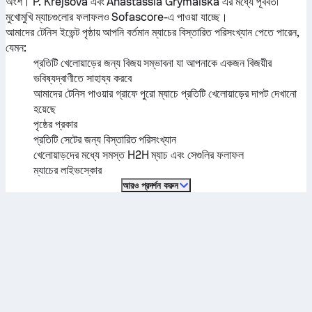
অংশ।
P. Krejsová
এবং
Anastassia Grymalska
এর মধ্যে পূর্ববর্তী
মুখোমুখি ম্যাচগুলোর ফলাফলও Sofascore-এ পাওয়া যাচ্ছে।
আমাদের টেনিস ইভেন্ট পৃষ্ঠায় আপনি বর্তমান ম্যাচের বিস্তারিত পরিসংখ্যান পেতে পারেন,
যেমন:
প্রতিটি খেলোয়াড়ের জন্য বিজয় সম্ভাবনা যা আপনাকে একজন বিজয়ীর
ভবিষ্যদ্বাণীতে সাহায্য করবে
আমাদের টেনিস পাওয়ার গ্রাফে পুরো ম্যাচে প্রতিটি খেলোয়াড়ের দাপট দেখানো
হয়েছে
পৃষ্ঠের প্রকার
প্রতিটি সেটের জন্য বিস্তারিত পরিসংখ্যান
খেলোয়াড়দের মধ্যে সমস্ত H2H ম্যাচ এবং সেগুলির ফলাফল
ম্যাচের লাইভস্কোর
আরও প্রদর্শন করুন