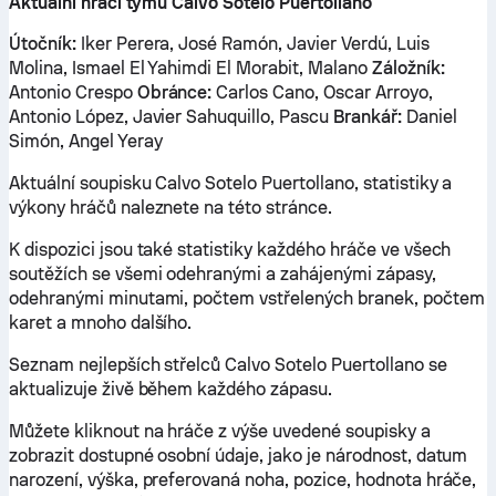
Aktuální hráči týmu Calvo Sotelo Puertollano
Útočník:
Iker Perera, José Ramón, Javier Verdú, Luis
Molina, Ismael El Yahimdi El Morabit, Malano
Záložník:
Antonio Crespo
Obránce:
Carlos Cano, Oscar Arroyo,
Antonio López, Javier Sahuquillo, Pascu
Brankář:
Daniel
Simón, Angel Yeray
Aktuální soupisku Calvo Sotelo Puertollano, statistiky a
výkony hráčů naleznete na této stránce.
K dispozici jsou také statistiky každého hráče ve všech
soutěžích se všemi odehranými a zahájenými zápasy,
odehranými minutami, počtem vstřelených branek, počtem
karet a mnoho dalšího.
Seznam nejlepších střelců Calvo Sotelo Puertollano se
aktualizuje živě během každého zápasu.
Můžete kliknout na hráče z výše uvedené soupisky a
zobrazit dostupné osobní údaje, jako je národnost, datum
narození, výška, preferovaná noha, pozice, hodnota hráče,