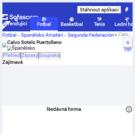
Stáhnout aplikaci
Trendující
Fotbal
Basketbal
Tenis
Lední ho
Calvo
Fotbal
Španělsko
Amatéri
Segunda Federación
Sotelo Puertollano výsledky, zápasy, tabulky, a hráčské
Calvo Sotelo Puertollano
statistiky
Španělsko
797
Přehled
Zápasy
Soupiska
Zajímavé
Nedávná forma