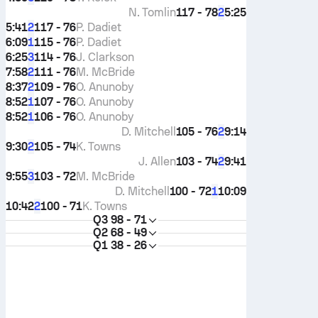
N. Tomlin
117 - 78
5:25
2
5:41
117 - 76
P. Dadiet
2
6:09
115 - 76
P. Dadiet
1
6:25
114 - 76
J. Clarkson
3
7:58
111 - 76
M. McBride
2
8:37
109 - 76
O. Anunoby
2
8:52
107 - 76
O. Anunoby
1
8:52
106 - 76
O. Anunoby
1
D. Mitchell
105 - 76
9:14
2
9:30
105 - 74
K. Towns
2
J. Allen
103 - 74
9:41
2
9:55
103 - 72
M. McBride
3
D. Mitchell
100 - 72
10:09
1
10:42
100 - 71
K. Towns
2
Q3
98 - 71
Q2
68 - 49
Q1
38 - 26