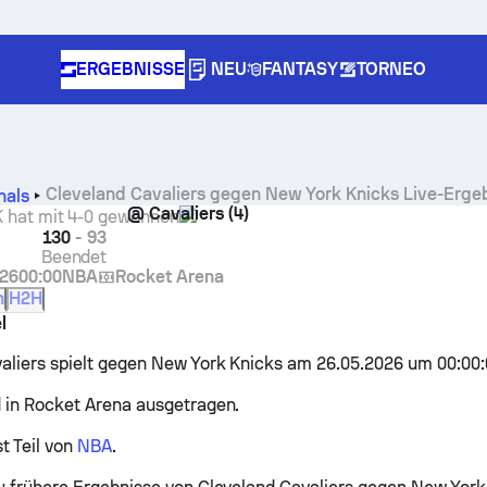
ERGEBNISSE
NEU
FANTASY
TORNEO
Cleveland Cavaliers gegen New York Knicks Live-Ergeb
nals
@
Cavaliers
(4)
 hat mit 4-0 gewonnen
130
-
93
Beendet
026
00:00
NBA
Rocket Arena
n
H2H
l
aliers spielt gegen New York Knicks am 26.05.2026 um 00:00
d in Rocket Arena ausgetragen.
st Teil von
NBA
.