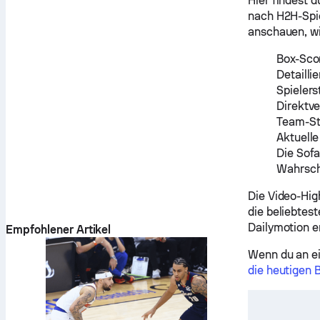
Hier findest 
nach H2H-Spie
anschauen, wi
Box-Sco
Detailli
Spielers
Direktve
Team-St
Aktuell
Die Sof
Wahrsch
Die Video-Hig
die beliebtes
Dailymotion e
Empfohlener Artikel
Wenn du an ei
die heutigen 