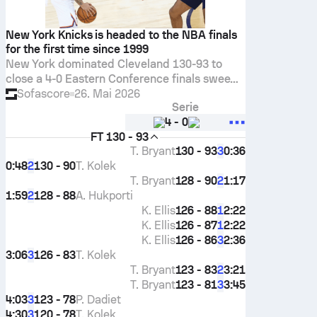
New York Knicks is headed to the NBA finals
for the first time since 1999
New York dominated Cleveland 130-93 to
close a 4-0 Eastern Conference finals sweep,
winning the glass 60-33 and hitting 19 threes.
Sofascore
26. Mai 2026
Serie
KAT led with a big double-double.
4
-
0
FT
130 - 93
T. Bryant
130 - 93
0:36
3
0:48
130 - 90
T. Kolek
2
T. Bryant
128 - 90
1:17
2
1:59
128 - 88
A. Hukporti
2
K. Ellis
126 - 88
2:22
1
K. Ellis
126 - 87
2:22
1
K. Ellis
126 - 86
2:36
3
3:06
126 - 83
T. Kolek
3
T. Bryant
123 - 83
3:21
2
T. Bryant
123 - 81
3:45
3
4:03
123 - 78
P. Dadiet
3
4:30
120 - 78
T. Kolek
3