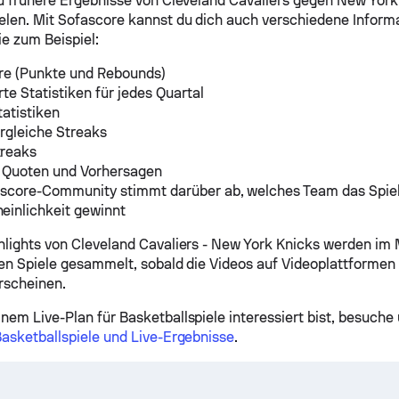
du frühere Ergebnisse von Cleveland Cavaliers gegen New York 
len. Mit Sofascore kannst du dich auch verschiedene Inform
e zum Beispiel:
re (Punkte und Rebounds)
erte Statistiken für jedes Quartal
tatistiken
rgleiche Streaks
reaks
e Quoten und Vorhersagen
ascore-Community stimmt darüber ab, welches Team das Spiel
einlichkeit gewinnt
hlights von Cleveland Cavaliers - New York Knicks werden im 
ten Spiele gesammelt, sobald die Videos auf Videoplattformen
rscheinen.
nem Live-Plan für Basketballspiele interessiert bist, besuche 
Basketballspiele und Live-Ergebnisse
.