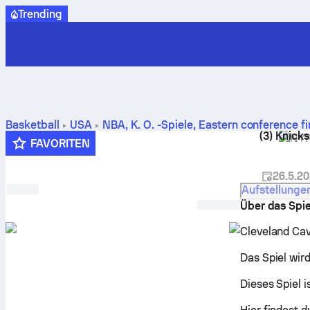
Trending
Basketball
USA
NBA, K. O. -Spiele
,
Eastern conference fi
(3)
Knicks
Direktvergleiche, Planung, Vorhersagen und Statistiken
NYK
FAVORITEN
26.5.2
Aufstellunge
Über das Spie
Cleveland Cav
Das Spiel wir
Dieses Spiel i