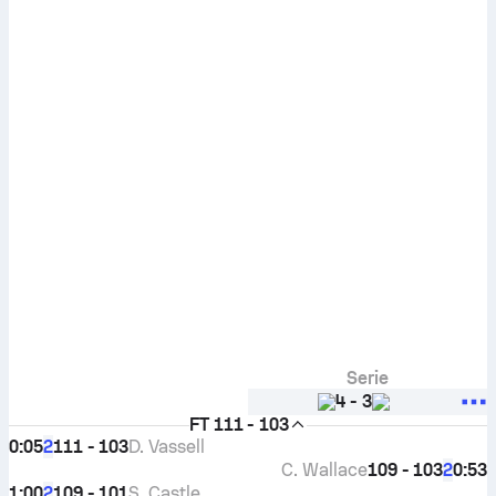
Serie
4
-
3
FT
111 - 103
0:05
111 - 103
D. Vassell
2
C. Wallace
109 - 103
0:53
2
1:00
109 - 101
S. Castle
2