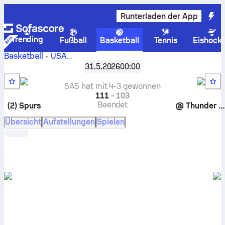
Runterladen der App
Trending
Fußball
Basketball
Tennis
Eishock
Basketball
USA
NBA, K. O. -Spiele
,
Western conference finals
31.5.2026
00:00
Oklahoma City Thunder gegen San Antonio Spurs Live-
Ergebnisse, Direktvergleiche, Planung, Vorhersagen und
SAS hat mit 4-3 gewonnen
Statistiken
111
-
103
Beendet
(2)
Spurs
@
Thunder
(1
Übersicht
Aufstellungen
Spielen