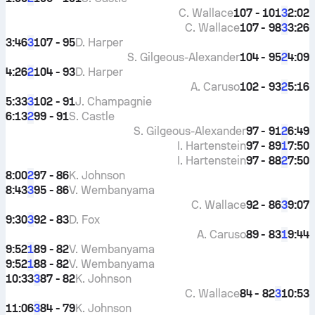
C. Wallace
107 - 101
2:02
3
C. Wallace
107 - 98
3:26
3
3:46
107 - 95
D. Harper
3
S. Gilgeous-Alexander
104 - 95
4:09
2
4:26
104 - 93
D. Harper
2
A. Caruso
102 - 93
5:16
2
5:33
102 - 91
J. Champagnie
3
6:13
99 - 91
S. Castle
2
S. Gilgeous-Alexander
97 - 91
6:49
2
I. Hartenstein
97 - 89
7:50
1
I. Hartenstein
97 - 88
7:50
2
8:00
97 - 86
K. Johnson
2
8:43
95 - 86
V. Wembanyama
3
C. Wallace
92 - 86
9:07
3
9:30
92 - 83
D. Fox
3
A. Caruso
89 - 83
9:44
1
9:52
89 - 82
V. Wembanyama
1
9:52
88 - 82
V. Wembanyama
1
10:33
87 - 82
K. Johnson
3
C. Wallace
84 - 82
10:53
3
11:06
84 - 79
K. Johnson
3