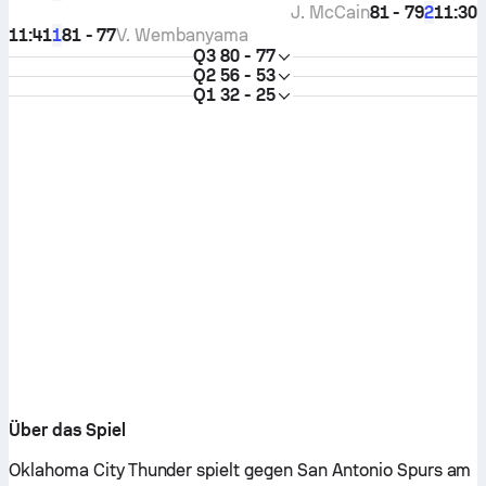
J. McCain
81 - 79
11:30
2
11:41
81 - 77
V. Wembanyama
1
Q3
80 - 77
Q2
56 - 53
Q1
32 - 25
Über das Spiel
Oklahoma City Thunder spielt gegen San Antonio Spurs am