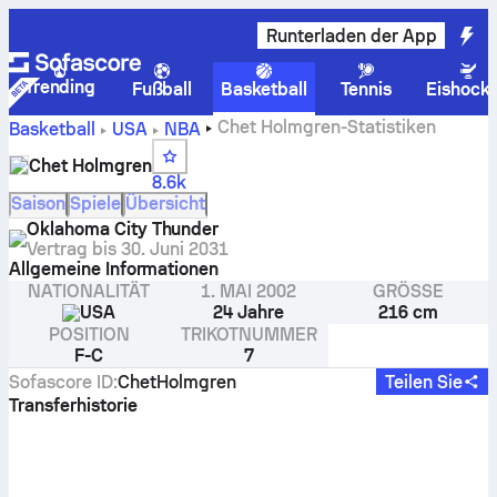
Runterladen der App
Trending
Fußball
Basketball
Tennis
Eishock
Chet Holmgren-Statistiken
Basketball
USA
NBA
Chet Holmgren
8.6k
Saison
Spiele
Übersicht
Oklahoma City Thunder
Vertrag bis
30. Juni 2031
Allgemeine Informationen
NATIONALITÄT
1. MAI 2002
GRÖSSE
USA
24 Jahre
216 cm
POSITION
TRIKOTNUMMER
F-C
7
Sofascore ID
:
ChetHolmgren
Teilen Sie
Transferhistorie