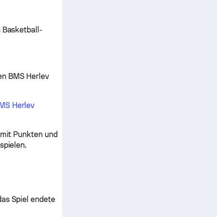
 Basketball-
gen BMS Herlev
MS Herlev
s mit Punkten und
spielen.
das Spiel endete