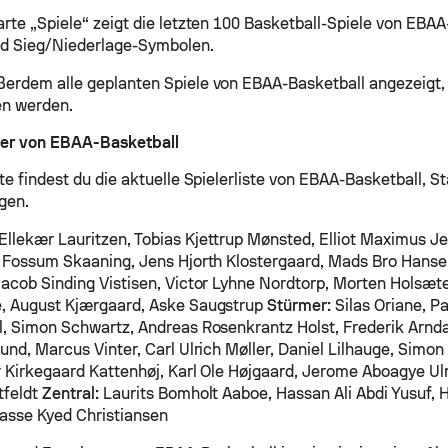
arte „Spiele“ zeigt die letzten 100 Basketball-Spiele von EBAA
nd Sieg/Niederlage-Symbolen.
erdem alle geplanten Spiele von EBAA-Basketball angezeigt, d
en werden.
ler von EBAA-Basketball
te findest du die aktuelle Spielerliste von EBAA-Basketball, St
ngen.
Ellekær Lauritzen, Tobias Kjettrup Mønsted, Elliot Maximus 
r Fossum Skaaning, Jens Hjorth Klostergaard, Mads Bro Hanse
Jacob Sinding Vistisen, Victor Lyhne Nordtorp, Morten Holsæt
é, August Kjærgaard, Aske Saugstrup
Stürmer:
Silas Oriane, P
l, Simon Schwartz, Andreas Rosenkrantz Holst, Frederik Arnda
lund, Marcus Vinter, Carl Ulrich Møller, Daniel Lilhauge, Simo
r Kirkegaard Kattenhøj, Karl Ole Højgaard, Jerome Aboagye Ul
tfeldt
Zentral:
Laurits Bomholt Aaboe, Hassan Ali Abdi Yusuf, 
asse Kyed Christiansen