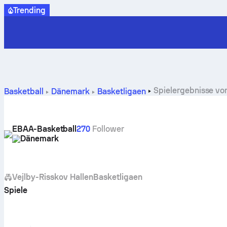
Trending
Spielergebnisse von
Basketball
Dänemark
Basketligaen
EBAA-Basketball
270
Follower
Dänemark
Vejlby-Risskov Hallen
Basketligaen
Spiele