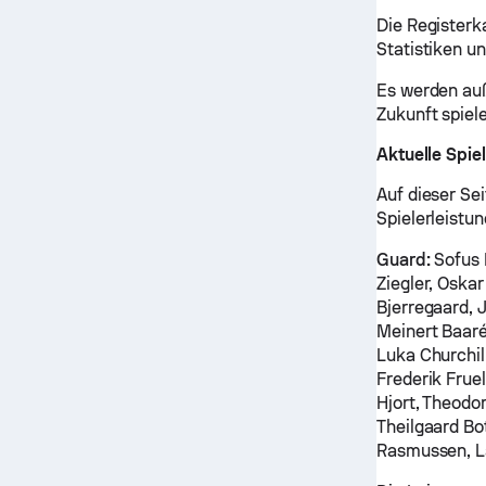
Die Registerk
Statistiken u
Es werden auß
Zukunft spiel
Aktuelle Spie
Auf dieser Sei
Spielerleistu
Guard:
Sofus 
Ziegler, Oska
Bjerregaard, 
Meinert Baar
Luka Churchil
Frederik Frue
Hjort, Theodo
Theilgaard Bo
Rasmussen, L