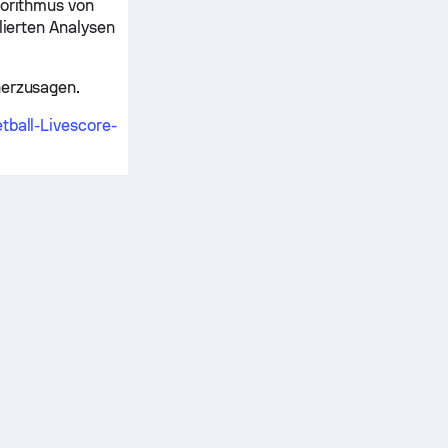
gorithmus von
lierten Analysen
herzusagen.
tball-Livescore-