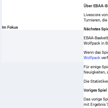
Über EBAA-Ba
Livescore von
Turnieren, di
Im Fokus
Nächstes Spi
EBAA-Basketba
Wolfpack in B
Wenn das Spie
Wolfpack
verf
Für einige Sp
Neuigkeiten, 
Die Statistik
Voriges Spie
Das vorige Sp
mit Ergebnis 