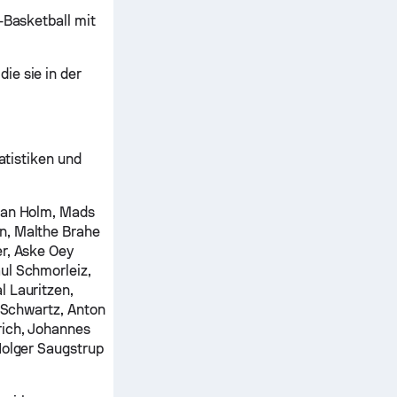
-Basketball mit
ie sie in der
atistiken und
Jean Holm, Mads
n, Malthe Brahe
er, Aske Oey
aul Schmorleiz,
l Lauritzen,
n Schwartz, Anton
rich, Johannes
Holger Saugstrup