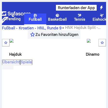
Runterladen der App
Trending
Fußball
Basketball
Tennis
Eishock
HNK Hajduk Split
-
Fußball
Kroatien
HNL
,
Runde 9
GNK Dinamo Zagreb
live ticker, H2H resultate, tabelle und
Zu Favoriten hinzufügen
vorhersagen
Hajduk
Dinamo
Übersicht
Spiele