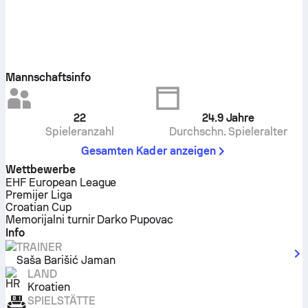
Mannschaftsinfo
22
24.9
Jahre
Spieleranzahl
Durchschn. Spieleralter
Gesamten Kader anzeigen
Wettbewerbe
EHF European League
Premijer Liga
Croatian Cup
Memorijalni turnir Darko Pupovac
Info
TRAINER
Saša Barišić Jaman
LAND
Kroatien
SPIELSTÄTTE