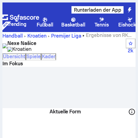
Runterladen der App
Trending
Fußball
Basketball
Tennis
Eishock
Ergebnisse von RK
Handball
Kroatien
Premijer Liga
Nexe, Spielstand und Ranglisten
Nexe Našice
Kroatien
2k
Übersicht
Spiele
Kader
Im Fokus
Aktuelle Form