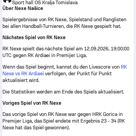
Sport hall OS Kralja Tomislava
Über Nexe Našice
Spielergebnisse von RK Nexe, Spielstand und Ranglisten
bei allen Handball-Turnieren, die RK Nexe gespielt hat.
Nächstes Spiel von RK Nexe
RK Nexe spielt das nächste Spiel am 12.09.2026, 19:00:00
UTC gegen RK Ardiaei in Premijer Liga.
Wenn das Spiel beginnt, kannst du den Livescore von
RK
Nexe vs RK Ardiaei
verfolgen, der Punkt für Punkt
aktualisiert wird.
Die Statistiken werden am Ende des Spiels aktualisiert.
Voriges Spiel von RK Nexe
Das vorige Spiel von RK Nexe war gegen HRK Gorica in
Premijer Liga, das Spiel endete mit Ergebnis 23 - 34 (RK
Nexe hat das Spiel gewonnen).