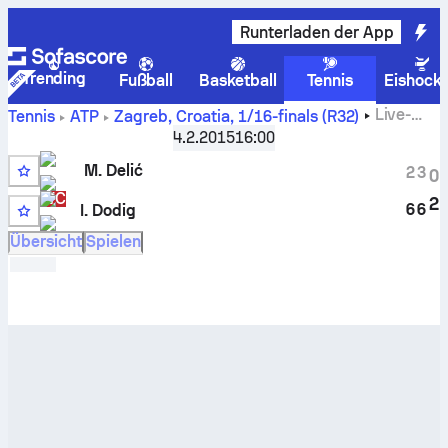
Runterladen der App
Trending
Fußball
Basketball
Tennis
Eishock
Live-
Tennis
ATP
Zagreb, Croatia
,
1/16-finals (R32)
Punktestand und H2H-Ergebnisse für
M. Delić
gegen
Ivan
4.2.2015
16:00
Dodig
M. Delić
2
3
0
WC
2
6
6
I. Dodig
Übersicht
Spielen