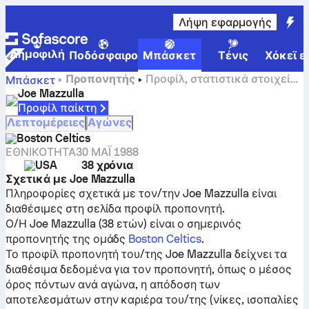
Λήψη εφαρμογής
Δημοφιλή
Ποδόσφαιρο
Μπάσκετ
Τένις
Χόκεϊ ε
Προπονητής
Προφίλ, στατιστικά στοιχεία
Μπάσκετ
και ιστορικό καριέρας του/της Joe Mazzulla
Joe Mazzulla
Προφίλ παίκτη
Λεπτομέρειες
Αγώνες
Boston Celtics
ΕΘΝΙΚΌΤΗΤΑ
30 ΜΑΪ́ 1988
USA
38 χρόνια
Σχετικά με Joe Mazzulla
Πληροφορίες σχετικά με τον/την Joe Mazzulla είναι
διαθέσιμες στη σελίδα προφίλ προπονητή.
Ο/Η Joe Mazzulla (38 ετών) είναι ο σημερινός
προπονητής της ομάδς
Boston Celtics
.
Το προφίλ προπονητή του/της Joe Mazzulla δείχνει τα
διαθέσιμα δεδομένα για τον προπονητή, όπως ο μέσος
όρος πόντων ανά αγώνα, η απόδοση των
αποτελεσμάτων στην καριέρα του/της (νίκες, ισοπαλίες