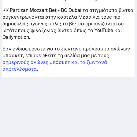
KK Partizan Mozzart Bet - BC Dubai τα στιγμιότυπα βίντεο
συγκεντρώνονται στην καρτέλα Μέσα για τους πιο
δημοφιλείς αγώνες μόλις τα βίντεο εμφανίζονται σε
ιστότοπους φιλοξενίας βίντεο όπως το YouTube και
Dailymotion.
Εάν ενδιαφέρεστε για το ζωντανό πρόγραμμα αγώνων
μπάσκετ, επισκεφθείτε τη σελίδα μας με τους
σημερινούς αγώνες μπάσκετ και τα ζωντανά
αποτελέσματα
.