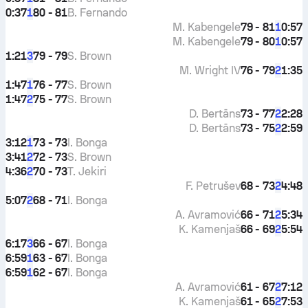
0:37
80 - 81
B. Fernando
1
M. Kabengele
79 - 81
0:57
1
M. Kabengele
79 - 80
0:57
1
1:21
79 - 79
S. Brown
3
M. Wright IV
76 - 79
1:35
2
1:47
76 - 77
S. Brown
1
1:47
75 - 77
S. Brown
2
D. Bertāns
73 - 77
2:28
2
D. Bertāns
73 - 75
2:59
2
3:12
73 - 73
I. Bonga
1
3:41
72 - 73
S. Brown
2
4:36
70 - 73
T. Jekiri
2
F. Petrušev
68 - 73
4:48
2
5:07
68 - 71
I. Bonga
2
A. Avramović
66 - 71
5:34
2
K. Kamenjaš
66 - 69
5:54
2
6:17
66 - 67
I. Bonga
3
6:59
63 - 67
I. Bonga
1
6:59
62 - 67
I. Bonga
1
A. Avramović
61 - 67
7:12
2
K. Kamenjaš
61 - 65
7:53
2