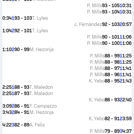
P. Mills
93 - 105
0:31
1
P. Mills
93 - 104
0:31
1
0:34
93 - 103
T. Lyles
1
J. Fernández
92 - 103
0:57
2
1:04
92 - 101
T. Lyles
2
P. Mills
90 - 101
1:06
1
P. Mills
90 - 100
1:06
1
1:10
90 - 99
M. Hezonja
2
P. Mills
88 - 99
1:25
1
P. Mills
88 - 98
1:25
1
P. Mills
88 - 97
1:41
1
P. Mills
88 - 96
1:41
1
K. Yebo
88 - 95
1:43
2
2:25
88 - 93
T. Maledon
1
2:25
87 - 93
T. Maledon
1
K. Yebo
86 - 93
2:40
2
3:09
86 - 91
F. Campazzo
2
3:43
84 - 91
M. Hezonja
2
K. Yebo
82 - 91
3:59
2
4:22
82 - 89
A. Feliz
3
P. Mills
79 - 89
4:37
3