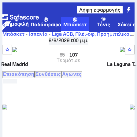
Λήψη εφαρμογής
Δημοφιλή
Ποδόσφαιρο
Μπάσκετ
Τένις
Χόκεϊ ε
Μπάσκετ
Ισπανία
Liga ACB, Πλέι-οφ
,
Προημιτελικοί
Ρεάλ Μαδρίτης - Κανάριας ζωντανά αποτελέσματα,
6/6/2026
4:00 μ.μ.
συγκριτικά, πρόγραμμα, προβλέψεις και στατιστικά
95
-
107
Τερμάτισε
Real Madrid
La Laguna Tener
Επισκόπηση
Συνθέσεις
Αγώνες