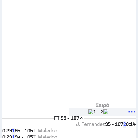
Σειρά
1
-
2
FT
95 - 107
J. Fernández
95 - 107
0:14
2
0:29
95 - 105
T. Maledon
1
0:29
94 - 105
T. Maledon
1