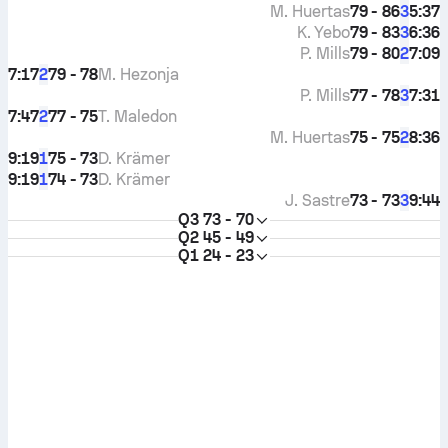
M. Huertas
79 - 86
5:37
3
K. Yebo
79 - 83
6:36
3
P. Mills
79 - 80
7:09
2
7:17
79 - 78
M. Hezonja
2
P. Mills
77 - 78
7:31
3
7:47
77 - 75
T. Maledon
2
M. Huertas
75 - 75
8:36
2
9:19
75 - 73
D. Krämer
1
9:19
74 - 73
D. Krämer
1
J. Sastre
73 - 73
9:44
3
Q3
73 - 70
Q2
45 - 49
Q1
24 - 23