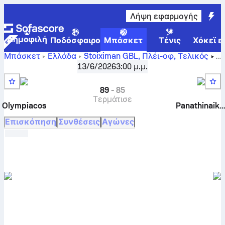
Λήψη εφαρμογής
Δημοφιλή
Ποδόσφαιρο
Μπάσκετ
Τένις
Χόκεϊ ε
Μπάσκετ
Ελλάδα
Stoiximan GBL, Πλέι-οφ
,
Τελικός
Ολυμπιακός - Παναθηναϊκός ζωντανά αποτελέσματα,
13/6/2026
3:00 μ.μ.
συγκριτικά, πρόγραμμα, προβλέψεις και στατιστικά
89
-
85
Τερμάτισε
Olympiacos
Panathinaiko
Επισκόπηση
Συνθέσεις
Αγώνες