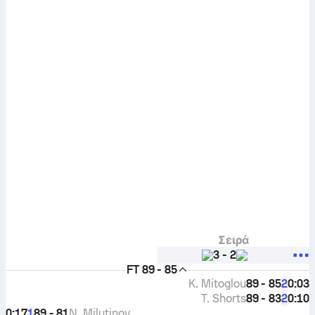
Σειρά
3
-
2
FT
89 - 85
K. Mitoglou
89 - 85
0:03
2
T. Shorts
89 - 83
0:10
2
0:17
89 - 81
N. Milutinov
1