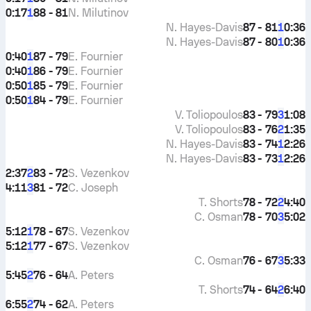
0:17
88 - 81
N. Milutinov
1
N. Hayes-Davis
87 - 81
0:36
1
N. Hayes-Davis
87 - 80
0:36
1
0:40
87 - 79
E. Fournier
1
0:40
86 - 79
E. Fournier
1
0:50
85 - 79
E. Fournier
1
0:50
84 - 79
E. Fournier
1
V. Toliopoulos
83 - 79
1:08
3
V. Toliopoulos
83 - 76
1:35
2
N. Hayes-Davis
83 - 74
2:26
1
N. Hayes-Davis
83 - 73
2:26
1
2:37
83 - 72
S. Vezenkov
2
4:11
81 - 72
C. Joseph
3
T. Shorts
78 - 72
4:40
2
C. Osman
78 - 70
5:02
3
5:12
78 - 67
S. Vezenkov
1
5:12
77 - 67
S. Vezenkov
1
C. Osman
76 - 67
5:33
3
5:45
76 - 64
A. Peters
2
T. Shorts
74 - 64
6:40
2
6:55
74 - 62
A. Peters
2