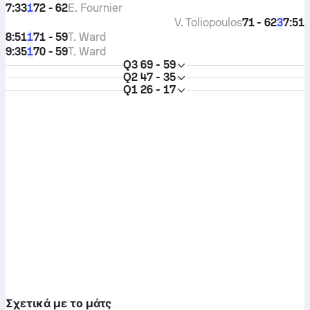
7:33
72 - 62
E. Fournier
1
V. Toliopoulos
71 - 62
7:51
3
8:51
71 - 59
T. Ward
1
9:35
70 - 59
T. Ward
1
Q3
69 - 59
Q2
47 - 35
Q1
26 - 17
Σχετικά με το μάτς