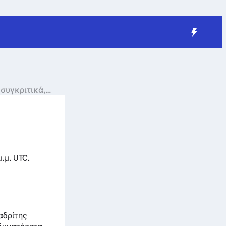
συγκριτικά,
.μ. UTC.
αδρίτης