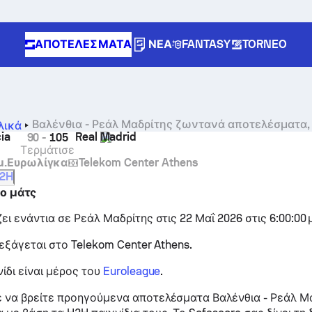
ΑΠΟΤΕΛΈΣΜΑΤΑ
ΝΈΑ
FANTASY
TORNEO
Βαλένθια - Ρεάλ Μαδρίτης ζωντανά αποτελέσματα, 
λικά
ia
Real Madrid
90
-
105
Τερμάτισε
μ.
Ευρωλίγκα
Telekom Center Athens
2H
το μάτς
ει ενάντια σε Ρεάλ Μαδρίτης στις 22 Μαΐ 2026 στις 6:00:00 μ
ιεξάγεται στο Telekom Center Athens.
ίδι είναι μέρος του
Euroleague
.
 να βρείτε προηγούμενα αποτελέσματα Βαλένθια - Ρεάλ Μ