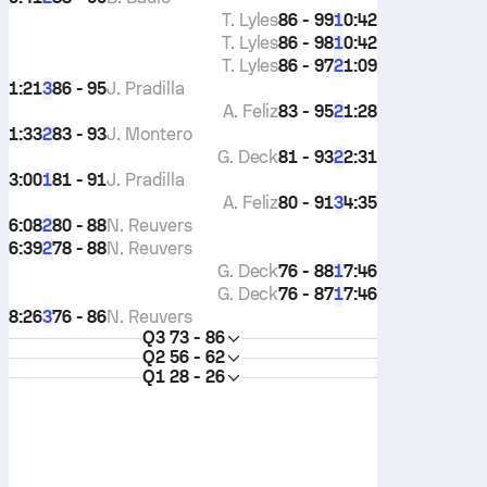
T. Lyles
86 - 99
0:42
1
T. Lyles
86 - 98
0:42
1
T. Lyles
86 - 97
1:09
2
1:21
86 - 95
J. Pradilla
3
A. Feliz
83 - 95
1:28
2
1:33
83 - 93
J. Montero
2
G. Deck
81 - 93
2:31
2
3:00
81 - 91
J. Pradilla
1
A. Feliz
80 - 91
4:35
3
6:08
80 - 88
N. Reuvers
2
6:39
78 - 88
N. Reuvers
2
G. Deck
76 - 88
7:46
1
G. Deck
76 - 87
7:46
1
8:26
76 - 86
N. Reuvers
3
Q3
73 - 86
Q2
56 - 62
Q1
28 - 26