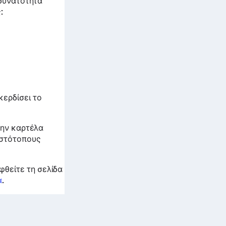
 δυνατότητα
:
κερδίσει το
την καρτέλα
ιστότοπους
θείτε τη σελίδα
α
.