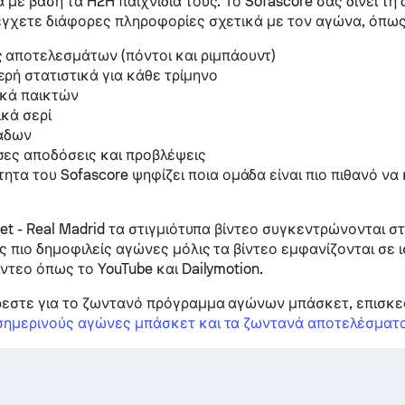
 με βάση τα H2H παιχνίδια τους. Το Sofascore σας δίνει τη
έγχετε διάφορες πληροφορίες σχετικά με τον αγώνα, όπως
 αποτελεσμάτων (πόντοι και ριμπάουντ)
ρή στατιστικά για κάθε τρίμηνο
ικά παικτών
ικά σερί
μάδων
ες αποδόσεις και προβλέψεις
τητα του Sofascore ψηφίζει ποια ομάδα είναι πιο πιθανό να 
ket - Real Madrid τα στιγμιότυπα βίντεο συγκεντρώνονται σ
ς πιο δημοφιλείς αγώνες μόλις τα βίντεο εμφανίζονται σε 
ίντεο όπως το YouTube και Dailymotion.
εστε για το ζωντανό πρόγραμμα αγώνων μπάσκετ, επισκεφ
σημερινούς αγώνες μπάσκετ και τα ζωντανά αποτελέσματ