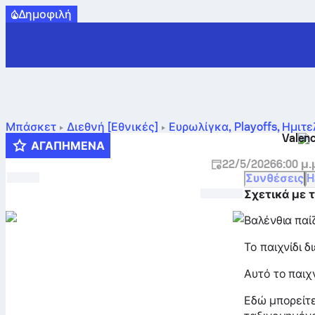
Δημοφιλή
Μπάσκετ
Διεθνή [Εθνικές]
Ευρωλίγκα, Playoffs
,
Ημιτε
Valenc
πρόγραμμα, προβλέψεις και στατιστικά
ΑΓΑΠΗΜΈΝΑ
22/5/2026
6:00 μ.
Συνθέσεις
H
Σχετικά με 
Βαλένθια παίζ
Το παιχνίδι δ
Αυτό το παιχν
Εδώ μπορείτε