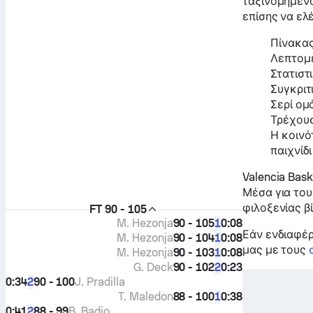
ταξινομημένα
επίσης να ελ
Πίνακας
Λεπτομε
Στατιστ
Συγκριτ
Σερί ο
Τρέχουσ
Η κοινό
παιχνίδι
Valencia Bas
Μέσα για του
φιλοξενίας β
FT
90 - 105
M. Hezonja
90 - 105
0:08
1
Εάν ενδιαφέρ
M. Hezonja
90 - 104
0:08
1
μας με τους
M. Hezonja
90 - 103
0:08
1
G. Deck
90 - 102
0:23
2
0:34
90 - 100
J. Pradilla
2
T. Maledon
88 - 100
0:38
1
0:41
88 - 99
B. Badio
2