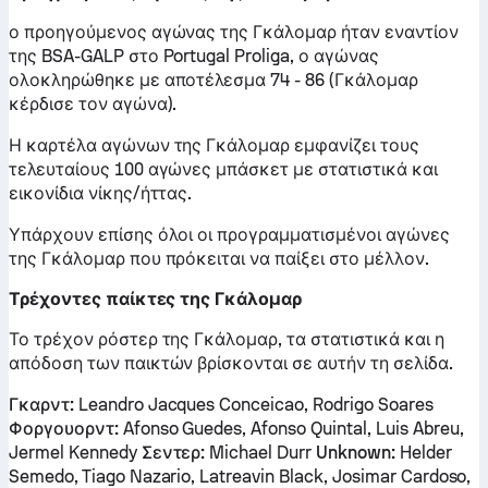
ο προηγούμενος αγώνας της Γκάλομαρ ήταν εναντίον
της BSA-GALP στο Portugal Proliga, ο αγώνας
ολοκληρώθηκε με αποτέλεσμα 74 - 86 (Γκάλομαρ
κέρδισε τον αγώνα).
Η καρτέλα αγώνων της Γκάλομαρ εμφανίζει τους
τελευταίους 100 αγώνες μπάσκετ με στατιστικά και
εικονίδια νίκης/ήττας.
Υπάρχουν επίσης όλοι οι προγραμματισμένοι αγώνες
της Γκάλομαρ που πρόκειται να παίξει στο μέλλον.
Τρέχοντες παίκτες της Γκάλομαρ
Το τρέχον ρόστερ της Γκάλομαρ, τα στατιστικά και η
απόδοση των παικτών βρίσκονται σε αυτήν τη σελίδα.
Γκαρντ:
Leandro Jacques Conceicao, Rodrigo Soares
Φοργουορντ:
Afonso Guedes, Afonso Quintal, Luis Abreu,
Jermel Kennedy
Σεντερ:
Michael Durr
Unknown:
Helder
Semedo, Tiago Nazario, Latreavin Black, Josimar Cardoso,