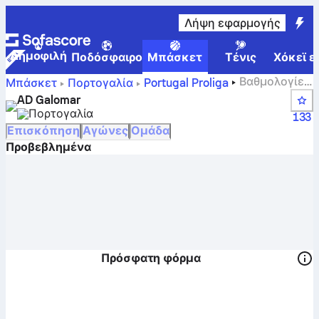
Λήψη εφαρμογής
Δημοφιλή
Ποδόσφαιρο
Μπάσκετ
Τένις
Χόκεϊ ε
Βαθμολογίες,
Μπάσκετ
Πορτογαλία
Portugal Proliga
θέσεις, πρόγραμμα και παίκτες της Γκάλομαρ
AD Galomar
Πορτογαλία
133
Επισκόπηση
Αγώνες
Ομάδα
Προβεβλημένα
Πρόσφατη φόρμα