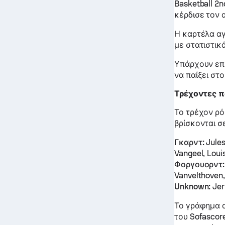
Basketball 2
κέρδισε τον 
Η καρτέλα α
με στατιστικά
Υπάρχουν επί
να παίξει στ
Τρέχοντες π
Το τρέχον ρό
βρίσκονται σ
Γκαρντ:
Jules
Vangeel, Loui
Φοργουορντ:
Vanvelthoven
Unknown:
Jer
Το γράφημα α
του Sofascor