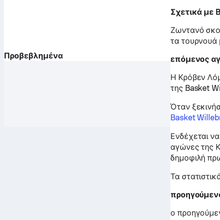
Σχετικά με 
Ζωντανό σκο
τα τουρνουά 
Προβεβλημένα
επόμενος α
Η Κρόβεν Λόμ
της Basket Wi
Όταν ξεκινήσ
Basket Wille
Ενδέχεται να
αγώνες της Κ
δημοφιλή πρ
Τα στατιστικ
προηγούμεν
ο προηγούμεν