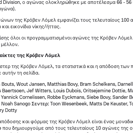
nd Division, ο αγώνας ολοκληρώθηκε με αποτέλεσμα 66 - 56 
αγώνα).
γώνων της Κρόβεν Λόμελ εμφανίζει τους τελευταίους 100
 και εικονίδια νίκης/ήττας.
σης όλοι οι προγραμματισμένοι αγώνες της Κρόβεν Λόμελ
ο μέλλον.
αίκτες της Κρόβεν Λόμελ
στερ της Κρόβεν Λόμελ, τα στατιστικά και η απόδοση των 
ε αυτήν τη σελίδα.
 Bouts, Wout Jansen, Matthias Bovy, Bram Schelkens, Darnell
s Baertsoen, Jef Witters, Louis Dubois, Oritsejemine Dottie, 
Yannick Cornelissen, Robbe Eyckmans, Siebe Bovy, Sander B
, Noah Sanogo
Σεντερ:
Toon Wesenbeek, Matts De Keuster, T
ry Dotty
πόδοσης και φόρμας της Κρόβεν Λόμελ είναι ένας μοναδι
e που δημιουργούμε από τους τελευταίους 10 αγώνες της 