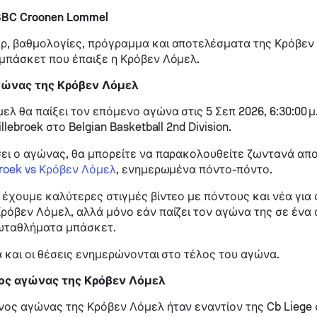
BBC Croonen Lommel
ρ, βαθμολογίες, πρόγραμμα και αποτελέσματα της Κρόβεν
μπάσκετ που έπαιξε η Κρόβεν Λόμελ.
γώνας της Κρόβεν Λόμελ
ελ θα παίξει τον επόμενο αγώνα στις 5 Σεπ 2026, 6:30:00 μ
llebroek στο Belgian Basketball 2nd Division.
ει ο αγώνας, θα μπορείτε να παρακολουθείτε ζωντανά απ
broek vs Κρόβεν Λόμελ
, ενημερωμένα πόντο-πόντο.
 έχουμε καλύτερες στιγμές βίντεο με πόντους και νέα για
ρόβεν Λόμελ, αλλά μόνο εάν παίζει τον αγώνα της σε ένα 
ωταθλήματα μπάσκετ.
ά και οι θέσεις ενημερώνονται στο τέλος του αγώνα.
ος αγώνας της Κρόβεν Λόμελ
ος αγώνας της Κρόβεν Λόμελ ήταν εναντίον της Cb Liege 