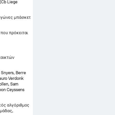
(Cb Liege
 αγώνες μπάσκετ
 που πρόκειται
παικτών
 Snyers, Berre
Mauro Verdonk
ollen, Sam
oon Ceyssens
κός αλγόριθμος
ομάδας,