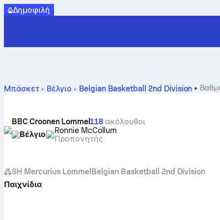
Δημοφιλή
Βαθμ
Μπάσκετ
Βέλγιο
Belgian Basketball 2nd Division
BBC Croonen Lommel
118
ακόλουθοι
Ronnie McCollum
Βέλγιο
Προπονητής
SH Mercurius Lommel
Belgian Basketball 2nd Division
Παιχνίδια