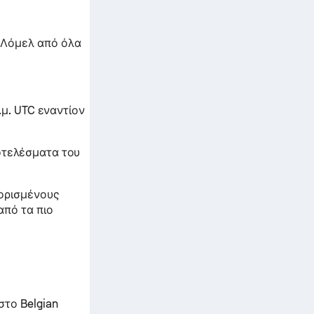
 Λόμελ από όλα
.μ. UTC εναντίον
οτελέσματα του
 ορισμένους
από τα πιο
στο Belgian