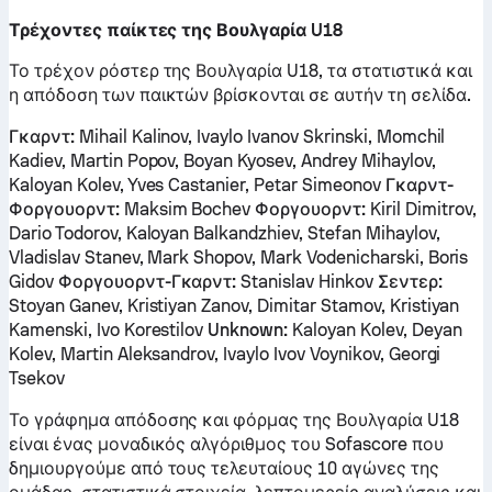
Τρέχοντες παίκτες της Βουλγαρία U18
Το τρέχον ρόστερ της Βουλγαρία U18, τα στατιστικά και
η απόδοση των παικτών βρίσκονται σε αυτήν τη σελίδα.
Γκαρντ:
Mihail Kalinov, Ivaylo Ivanov Skrinski, Momchil
Kadiev, Martin Popov, Boyan Kyosev, Andrey Mihaylov,
Kaloyan Kolev, Yves Castanier, Petar Simeonov
Γκαρντ-
Φοργουορντ:
Maksim Bochev
Φοργουορντ:
Kiril Dimitrov,
Dario Todorov, Kaloyan Balkandzhiev, Stefan Mihaylov,
Vladislav Stanev, Mark Shopov, Mark Vodenicharski, Boris
Gidov
Φοργουορντ-Γκαρντ:
Stanislav Hinkov
Σεντερ:
Stoyan Ganev, Kristiyan Zanov, Dimitar Stamov, Kristiyan
Kamenski, Ivo Korestilov
Unknown:
Kaloyan Kolev, Deyan
Kolev, Martin Aleksandrov, Ivaylo Ivov Voynikov, Georgi
Tsekov
Το γράφημα απόδοσης και φόρμας της Βουλγαρία U18
είναι ένας μοναδικός αλγόριθμος του Sofascore που
δημιουργούμε από τους τελευταίους 10 αγώνες της