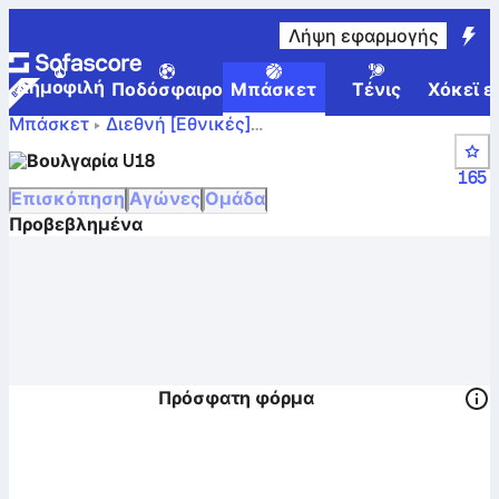
Λήψη εφαρμογής
Δημοφιλή
Ποδόσφαιρο
Μπάσκετ
Τένις
Χόκεϊ ε
Μπάσκετ
Διεθνή [Εθνικές]
Βαθμολογίες, θέσεις,
U18 FIBA EuroBasket Div. A
Βουλγαρία U18
πρόγραμμα και παίκτες της Βουλγαρία U18
165
Επισκόπηση
Αγώνες
Ομάδα
Προβεβλημένα
Πρόσφατη φόρμα