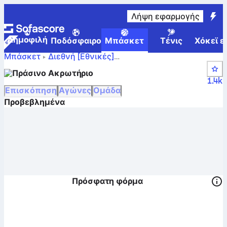
Λήψη εφαρμογής
Δημοφιλή
Ποδόσφαιρο
Μπάσκετ
Τένις
Χόκεϊ ε
Μπάσκετ
Διεθνή [Εθνικές]
Βαθμολογίες,
FIBA World Cup Qualification, Africa
Πράσινο Ακρωτήριο
θέσεις, πρόγραμμα και παίκτες της Πράσινο
1.4k
Ακρωτήριο
Επισκόπηση
Αγώνες
Ομάδα
Προβεβλημένα
Πρόσφατη φόρμα