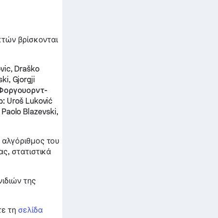
κτών βρίσκονται
vic, Draško
i, Gjorgji
Φοργουορντ-
ρ:
Uroš Luković
 Paolo Blazevski,
 αλγόριθμος του
ς, στατιστικά
ιδιών της
τε τη
σελίδα