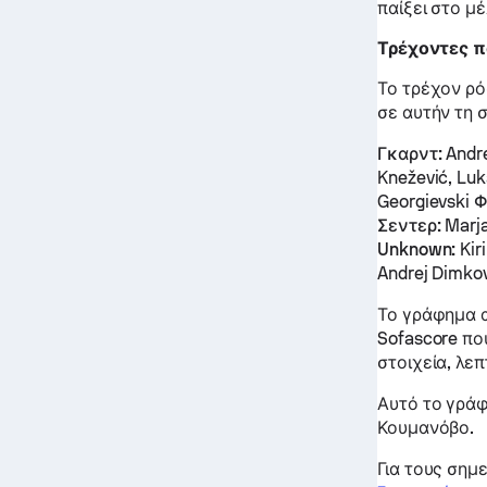
παίξει στο μ
Τρέχοντες π
Το τρέχον ρό
σε αυτήν τη σ
Γκαρντ:
Andre
Knežević, Luk
Georgievski
Φ
Σεντερ:
Marja
Unknown:
Kir
Andrej Dimko
Το γράφημα α
Sofascore πο
στοιχεία, λεπ
Αυτό το γράφ
Κουμανόβο.
Για τους σημ