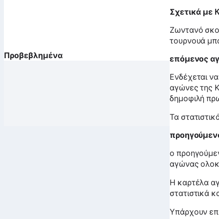
Σχετικά με 
Ζωντανό σκο
τουρνουά μπ
Προβεβλημένα
επόμενος α
Ενδέχεται να
αγώνες της Κ
δημοφιλή πρ
Τα στατιστικ
προηγούμεν
ο προηγούμεν
αγώνας ολοκλ
Η καρτέλα α
στατιστικά κα
Υπάρχουν επί