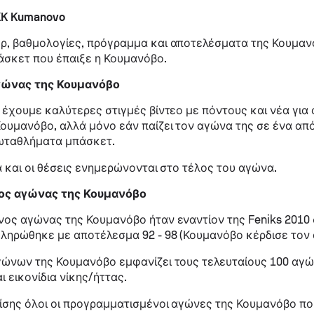
KK Kumanovo
ρ, βαθμολογίες, πρόγραμμα και αποτελέσματα της Κουμαν
άσκετ που έπαιξε η Κουμανόβο.
γώνας της Κουμανόβο
 έχουμε καλύτερες στιγμές βίντεο με πόντους και νέα για
ουμανόβο, αλλά μόνο εάν παίζει τον αγώνα της σε ένα από
ωταθλήματα μπάσκετ.
ά και οι θέσεις ενημερώνονται στο τέλος του αγώνα.
ος αγώνας της Κουμανόβο
ος αγώνας της Κουμανόβο ήταν εναντίον της Feniks 2010 σ
ηρώθηκε με αποτέλεσμα 92 - 98 (Κουμανόβο κέρδισε τον 
γώνων της Κουμανόβο εμφανίζει τους τελευταίους 100 αγ
ι εικονίδια νίκης/ήττας.
σης όλοι οι προγραμματισμένοι αγώνες της Κουμανόβο πο