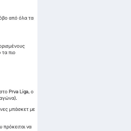
όβο από όλα τα
 ορισμένους
 τα πιο
το Prva Liga, ο
αγώνα).
ώνες μπάσκετ με
υ πρόκειται να