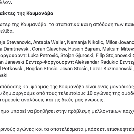
έλλον.
αίκτες της Κουμανόβο
στερ της Κουμανόβο, τα στατιστικά και η απόδοση των παι
ελίδα.
ja Stevanovic, Antabia Waller, Nemanja Nikolic, Milos Jovano
a Dimitrievski, Goran Glavchev, Husein Bajram, Maksim Mitevsk
οργουορντ:
Luka Petrović, Stojan Gjuroski, Filip Stojanovski
n Janevski
Σεντερ-Φοργουορντ:
Aleksandar Radukic
Σεντε
il Petkovski, Bogdan Stosic, Jovan Stosic, Lazar Kuzmanovski,
vski
πόδοσης και φόρμας της Κουμανόβο είναι ένας μοναδικός
υ δημιουργούμε από τους τελευταίους 10 αγώνες της ομάδα
τομερείς αναλύσεις και τις δικές μας γνώσεις.
ημα μπορεί να βοηθήσει στην πρόβλεψη μελλοντικών παιχν
ερινούς αγώνες και τα αποτελέσματα μπάσκετ, επισκεφτεί