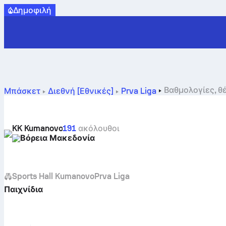
Δημοφιλή
Βαθμολογίες, θ
Μπάσκετ
Διεθνή [Εθνικές]
Prva Liga
KK Kumanovo
191
ακόλουθοι
Βόρεια Μακεδονία
Sports Hall Kumanovo
Prva Liga
Παιχνίδια