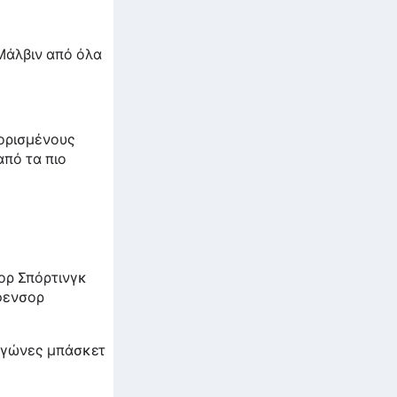
Μάλβιν από όλα
 ορισμένους
από τα πιο
ορ Σπόρτινγκ
φενσορ
 αγώνες μπάσκετ