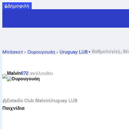
Δημοφιλή
Βαθμολογίες, θέ
Μπάσκετ
Ουρουγουάη
Uruguay LUB
Malvín
672
ακόλουθοι
Ουρουγουάη
Estadio Club Malvin
Uruguay LUB
Παιχνίδια