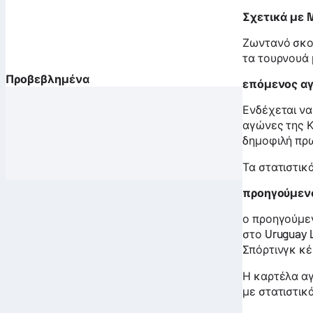
Σχετικά με M
Ζωντανό σκο
τα τουρνουά 
Προβεβλημένα
επόμενος α
Ενδέχεται να
αγώνες της Κ
δημοφιλή πρ
Τα στατιστικ
προηγούμεν
ο προηγούμε
στο Uruguay 
Σπόρτινγκ κέ
Η καρτέλα α
με στατιστικά