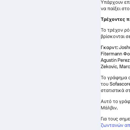
Υπάρχουν επί
να παίξει στ
Τρέχοντες π
Το τρέχον ρό
βρίσκονται σ
Γκαρντ:
Joshu
Fitermann
Φο
Agustin Perez
Zekovic, Marc
Το γράφημα α
του Sofascor
στατιστικά στ
Αυτό το γράφ
Μάλβιν.
Για τους σημ
ζωντανών α