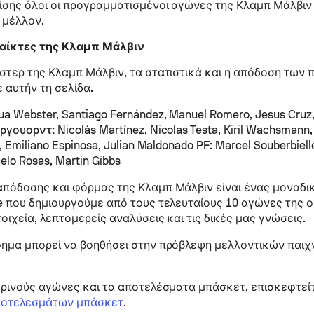
σης όλοι οι προγραμματισμένοι αγώνες της Κλαμπ Μάλβιν 
ο μέλλον.
αίκτες της Κλαμπ Μάλβιν
στερ της Κλαμπ Μάλβιν, τα στατιστικά και η απόδοση των 
ε αυτήν τη σελίδα.
a Webster, Santiago Fernández, Manuel Romero, Jesus Cruz,
ργουορντ:
Nicolás Martínez, Nicolas Testa, Kiril Wachsmann, 
, Emiliano Espinosa, Julian Maldonado
PF:
Marcel Souberbiel
elo Rosas, Martin Gibbs
πόδοσης και φόρμας της Κλαμπ Μάλβιν είναι ένας μοναδι
e που δημιουργούμε από τους τελευταίους 10 αγώνες της 
οιχεία, λεπτομερείς αναλύσεις και τις δικές μας γνώσεις.
ημα μπορεί να βοηθήσει στην πρόβλεψη μελλοντικών παιχ
ερινούς αγώνες και τα αποτελέσματα μπάσκετ, επισκεφτεί
ποτελεσμάτων μπάσκετ
.