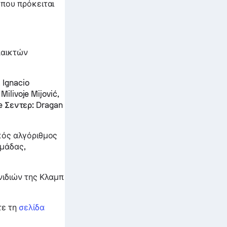
που πρόκειται
παικτών
 Ignacio
Milivoje Mijović,
le
Σεντερ:
Dragan
κός αλγόριθμος
ομάδας,
νιδιών της Κλαμπ
τε τη
σελίδα