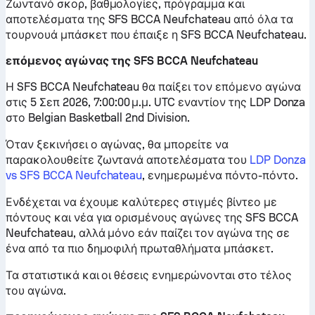
Ζωντανό σκορ, βαθμολογίες, πρόγραμμα και
αποτελέσματα της SFS BCCA Neufchateau από όλα τα
τουρνουά μπάσκετ που έπαιξε η SFS BCCA Neufchateau.
επόμενος αγώνας της SFS BCCA Neufchateau
Η SFS BCCA Neufchateau θα παίξει τον επόμενο αγώνα
στις 5 Σεπ 2026, 7:00:00 μ.μ. UTC εναντίον της LDP Donza
στο Belgian Basketball 2nd Division.
Όταν ξεκινήσει ο αγώνας, θα μπορείτε να
παρακολουθείτε ζωντανά αποτελέσματα του
LDP Donza
vs SFS BCCA Neufchateau
, ενημερωμένα πόντο-πόντο.
Ενδέχεται να έχουμε καλύτερες στιγμές βίντεο με
πόντους και νέα για ορισμένους αγώνες της SFS BCCA
Neufchateau, αλλά μόνο εάν παίζει τον αγώνα της σε
ένα από τα πιο δημοφιλή πρωταθλήματα μπάσκετ.
Τα στατιστικά και οι θέσεις ενημερώνονται στο τέλος
του αγώνα.