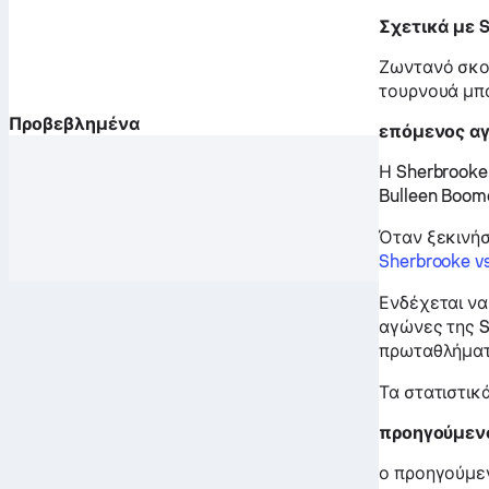
Σχετικά με 
Ζωντανό σκορ
τουρνουά μπά
Προβεβλημένα
επόμενος αγ
Η Sherbrooke 
Bulleen Boom
Όταν ξεκινήσ
Sherbrooke v
Ενδέχεται να
αγώνες της S
πρωταθλήματ
Τα στατιστικ
προηγούμενο
ο προηγούμεν