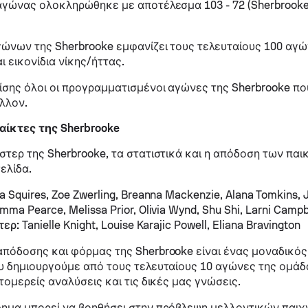
αγώνας ολοκληρώθηκε με αποτέλεσμα 103 - 72 (Sherbrooke
ώνων της Sherbrooke εμφανίζει τους τελευταίους 100 αγ
ι εικονίδια νίκης/ήττας.
σης όλοι οι προγραμματισμένοι αγώνες της Sherbrooke πο
έλλον.
αίκτες της Sherbrooke
στερ της Sherbrooke, τα στατιστικά και η απόδοση των παι
ελίδα.
a Squires, Zoe Zwerling, Breanna Mackenzie, Alana Tomkins,
ma Pearce, Melissa Prior, Olivia Wynd, Shu Shi, Larni Campbe
τερ:
Tanielle Knight, Louise Karajic Powell, Eliana Bravington
πόδοσης και φόρμας της Sherbrooke είναι ένας μοναδικός
υ δημιουργούμε από τους τελευταίους 10 αγώνες της ομάδα
τομερείς αναλύσεις και τις δικές μας γνώσεις.
ημα μπορεί να βοηθήσει στην πρόβλεψη μελλοντικών παιχν