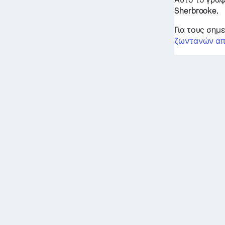
Sherbrooke.
Για τους σημ
ζωντανών α