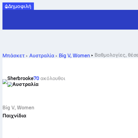
Δημοφιλή
Βαθμολογίες, θέσε
Μπάσκετ
Αυστραλία
Big V, Women
Sherbrooke
70
ακόλουθοι
Αυστραλία
Big V, Women
Παιχνίδια