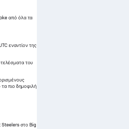
oke από όλα τα
 UTC εναντίον της
οτελέσματα του
 ορισμένους
 τα πιο δημοφιλή
Steelers στο Big