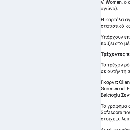
V, Women, ο 
αγώνα).
Η καρτέλα αγ
στατιστικά κα
Υπάρχουν επί
παίξει στο μ
Τρέχοντες π
Το τρέχον ρό
σε αυτήν τη σ
Γκαρντ:
Olian
Greenwood, Em
Balcioglu
Σεν
Το γράφημα α
Sofascore πο
στοιχεία, λεπ
Αυτό το γράφ