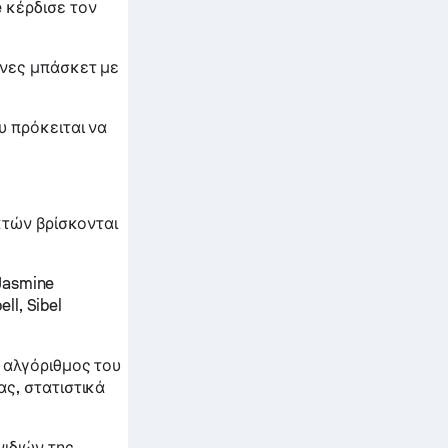
 κέρδισε τον
ώνες μπάσκετ με
υ πρόκειται να
κτών βρίσκονται
 Jasmine
ll, Sibel
 αλγόριθμος του
ς, στατιστικά
ιδιών της