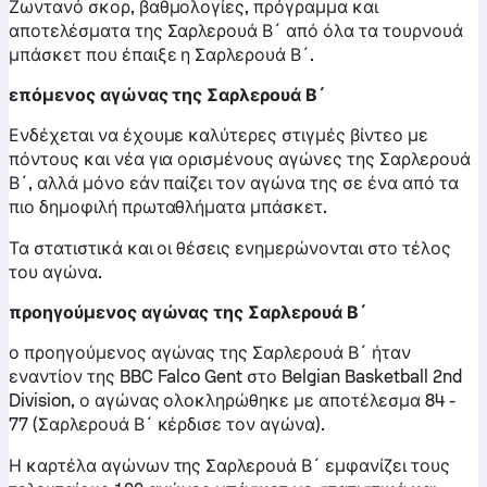
Ζωντανό σκορ, βαθμολογίες, πρόγραμμα και
αποτελέσματα της Σαρλερουά Β´ από όλα τα τουρνουά
μπάσκετ που έπαιξε η Σαρλερουά Β´.
επόμενος αγώνας της Σαρλερουά Β´
Ενδέχεται να έχουμε καλύτερες στιγμές βίντεο με
πόντους και νέα για ορισμένους αγώνες της Σαρλερουά
Β´, αλλά μόνο εάν παίζει τον αγώνα της σε ένα από τα
πιο δημοφιλή πρωταθλήματα μπάσκετ.
Τα στατιστικά και οι θέσεις ενημερώνονται στο τέλος
του αγώνα.
προηγούμενος αγώνας της Σαρλερουά Β´
ο προηγούμενος αγώνας της Σαρλερουά Β´ ήταν
εναντίον της BBC Falco Gent στο Belgian Basketball 2nd
Division, ο αγώνας ολοκληρώθηκε με αποτέλεσμα 84 -
77 (Σαρλερουά Β´ κέρδισε τον αγώνα).
Η καρτέλα αγώνων της Σαρλερουά Β´ εμφανίζει τους