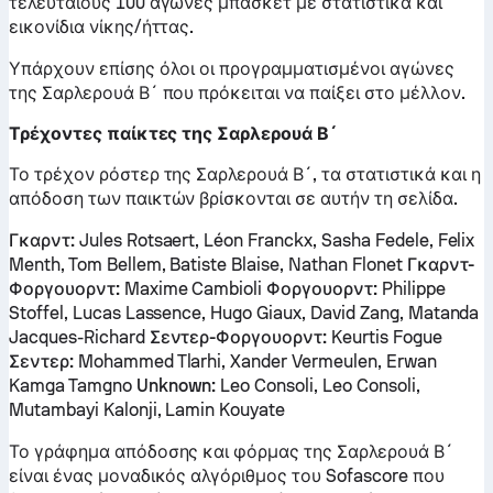
τελευταίους 100 αγώνες μπάσκετ με στατιστικά και
εικονίδια νίκης/ήττας.
Υπάρχουν επίσης όλοι οι προγραμματισμένοι αγώνες
της Σαρλερουά Β´ που πρόκειται να παίξει στο μέλλον.
Τρέχοντες παίκτες της Σαρλερουά Β´
Το τρέχον ρόστερ της Σαρλερουά Β´, τα στατιστικά και η
απόδοση των παικτών βρίσκονται σε αυτήν τη σελίδα.
Γκαρντ:
Jules Rotsaert, Léon Franckx, Sasha Fedele, Felix
Menth, Tom Bellem, Batiste Blaise, Nathan Flonet
Γκαρντ-
Φοργουορντ:
Maxime Cambioli
Φοργουορντ:
Philippe
Stoffel, Lucas Lassence, Hugo Giaux, David Zang, Matanda
Jacques-Richard
Σεντερ-Φοργουορντ:
Keurtis Fogue
Σεντερ:
Mohammed Tlarhi, Xander Vermeulen, Erwan
Kamga Tamgno
Unknown:
Leo Consoli, Leo Consoli,
Mutambayi Kalonji, Lamin Kouyate
Το γράφημα απόδοσης και φόρμας της Σαρλερουά Β´
είναι ένας μοναδικός αλγόριθμος του Sofascore που