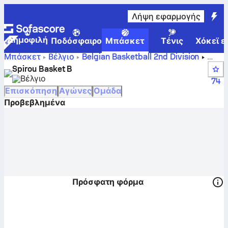
Λήψη εφαρμογής
Δημοφιλή
Ποδόσφαιρο
Μπάσκετ
Τένις
Χόκεϊ ε
Μπάσκετ
Βέλγιο
Belgian Basketball 2nd Division
Βαθμολογίες, θέσεις, πρόγραμμα και παίκτες της
Spirou Basket B
Σαρλερουά Β´
Βέλγιο
74
Επισκόπηση
Αγώνες
Ομάδα
Προβεβλημένα
Πρόσφατη φόρμα